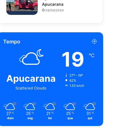
Apucarana
03/04/2024
Tempo
19
℃
Apucarana
27º - 19º
62%
1.55 km/h
Scattered Clouds
27
25
21
25
31
℃
℃
℃
℃
℃
dom
seg
ter
qua
qui