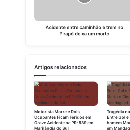
no
Pirapó
deixa
um
morto
Acidente entre caminhão e trem no
Pirapó deixa um morto
Artigos relacionados
Motorista Morre e Dois
Tragédia na
Ocupantes Ficam Feridos em
Entre Gol 
Grave Acidente na PR-539 em
homem Mort
Marilândia do Sul
em Mandag