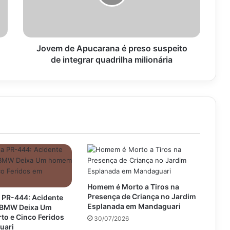
suspeito
de
integrar
quadrilha
milionária
Jovem de Apucarana é preso suspeito
de integrar quadrilha milionária
Homem é Morto a Tiros na
Presença de Criança no Jardim
 PR-444: Acidente
Esplanada em Mandaguari
e BMW Deixa Um
o e Cinco Feridos
30/07/2026
uari