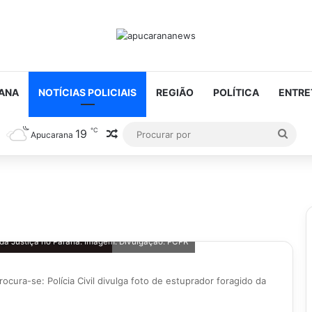
ANA
NOTÍCIAS POLICIAIS
REGIÃO
POLÍTICA
ENTRE
℃
19
Artigo aleatório
Proc
Apucarana
por
do da Justiça no Paraná. Imagem: Divulgação: PCPR
rocura-se: Polícia Civil divulga foto de estuprador foragido da