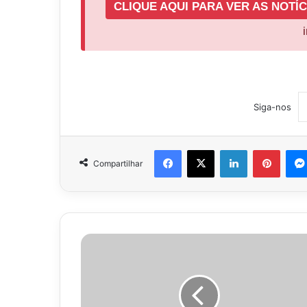
CLIQUE AQUI PARA VER AS NOTÍC
Siga-nos
Facebook
X
Linkedin
Pinter
Compartilhar
Acidente
entre
caminhão
e
trem