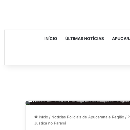
INÍCIO
ÚLTIMAS NOTÍCIAS
APUCAR
Procura-se: Polícia Civil divulga foto de estuprador foragi
Início
/
Notícias Policiais de Apucarana e Região
/
P
Justiça no Paraná