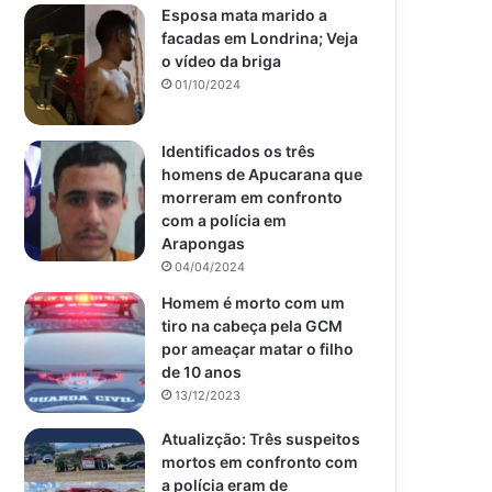
Esposa mata marido a
facadas em Londrina; Veja
o vídeo da briga
01/10/2024
Identificados os três
homens de Apucarana que
morreram em confronto
com a polícia em
Arapongas
04/04/2024
Homem é morto com um
tiro na cabeça pela GCM
por ameaçar matar o filho
de 10 anos
13/12/2023
Atualizção: Três suspeitos
mortos em confronto com
a polícia eram de