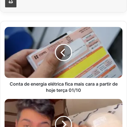
Conta
de
energia
elétrica
fica
mais
cara
a
partir
de
Conta de energia elétrica fica mais cara a partir de
hoje
hoje terça 01/10
terça
01/10
Após
acidente,
Cristiano
revela
futuro