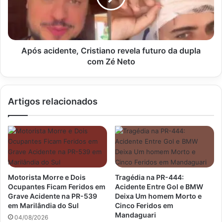
da
dupla
com
Zé
Neto
Após acidente, Cristiano revela futuro da dupla
com Zé Neto
Artigos relacionados
Motorista Morre e Dois
Tragédia na PR-444:
Ocupantes Ficam Feridos em
Acidente Entre Gol e BMW
Grave Acidente na PR-539
Deixa Um homem Morto e
em Marilândia do Sul
Cinco Feridos em
Mandaguari
04/08/2026