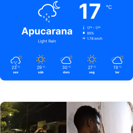
17
℃
Apucarana
17º - 17º
86%
1.78 km/h
Light Rain
23
29
30
27
19
℃
℃
℃
℃
℃
sex
sáb
dom
seg
ter