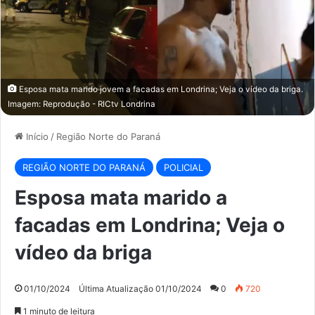
Esposa mata marido jovem a facadas em Londrina; Veja o vídeo da briga.
Imagem: Reprodução - RICtv Londrina
Início
/
Região Norte do Paraná
REGIÃO NORTE DO PARANÁ
POLICIAL
Esposa mata marido a
facadas em Londrina; Veja o
vídeo da briga
01/10/2024
Última Atualização 01/10/2024
0
720
1 minuto de leitura