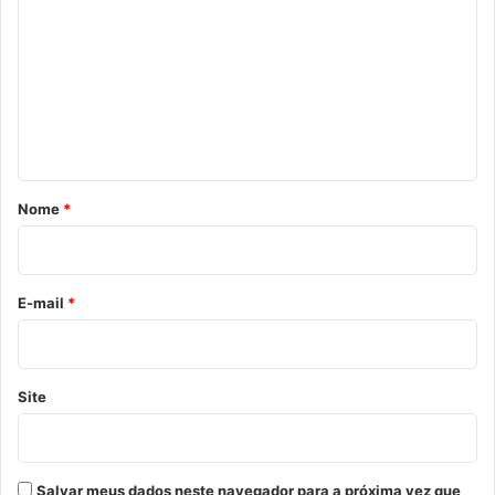
o
m
e
n
t
á
r
Nome
*
i
o
*
E-mail
*
Site
Salvar meus dados neste navegador para a próxima vez que