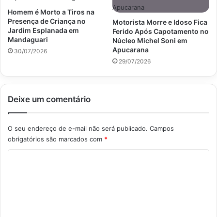
Homem é Morto a Tiros na
Presença de Criança no
Motorista Morre e Idoso Fica
Jardim Esplanada em
Ferido Após Capotamento no
Mandaguari
Núcleo Michel Soni em
Apucarana
30/07/2026
29/07/2026
Deixe um comentário
O seu endereço de e-mail não será publicado.
Campos
obrigatórios são marcados com
*
C
o
m
e
n