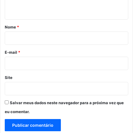
t
á
r
Nome
*
i
o
*
E-mail
*
Site
Salvar meus dados neste navegador para a próxima vez que
eu comentar.