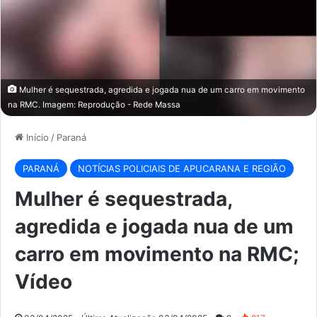
Mulher é sequestrada, agredida e jogada nua de um carro em movimento
na RMC. Imagem: Reprodução - Rede Massa
Início
/
Paraná
PARANÁ
NOTÍCIAS POLICIAIS DE APUCARANA E REGIÃO
Mulher é sequestrada,
agredida e jogada nua de um
carro em movimento na RMC;
Vídeo