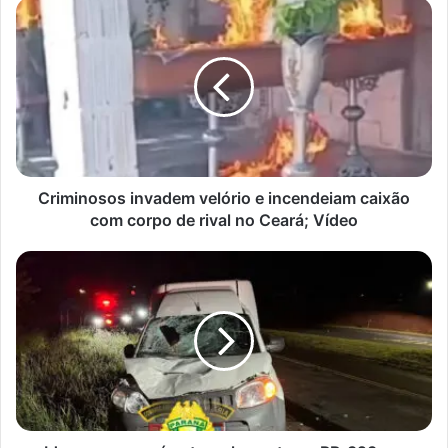
Criminosos
invadem
velório
e
incendeiam
caixão
com
corpo
de
rival
Criminosos invadem velório e incendeiam caixão
no
com corpo de rival no Ceará; Vídeo
Ceará;
Vídeo
Idosa
morre
após
atropelamento
na
PR-
323
em
Rolândia;