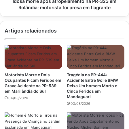
motorista
Idosa morre após atropelamento na PR-323 em
foi
Rolândia; motorista foi presa em flagrante
presa
em
flagrante
Artigos relacionados
Motorista Morre e Dois
Tragédia na PR-444:
Ocupantes Ficam Feridos em
Acidente Entre Gol e BMW
Grave Acidente na PR-539
Deixa Um homem Morto e
em Marilândia do Sul
Cinco Feridos em
Mandaguari
04/08/2026
03/08/2026