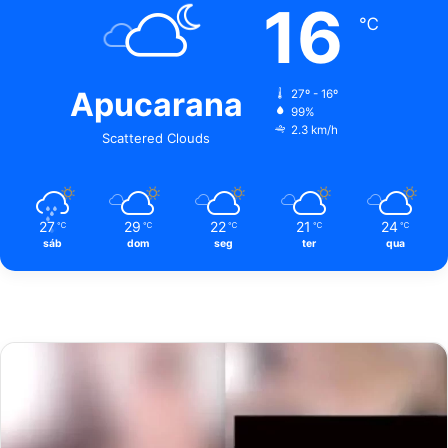
16
℃
Apucarana
27º - 16º
99%
2.3 km/h
Scattered Clouds
27
29
22
21
24
℃
℃
℃
℃
℃
sáb
dom
seg
ter
qua