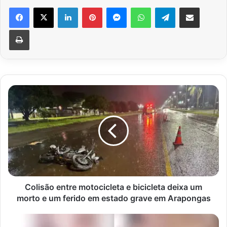
Facebook
X
Linkedin
Pinterest
Messenger
WhatsApp
Telegram
Compartilhar via e-mail
Imprimir
Colisão
entre
motocicleta
e
bicicleta
deixa
um
morto
e
um
Colisão entre motocicleta e bicicleta deixa um
ferido
morto e um ferido em estado grave em Arapongas
em
estado
Mulher