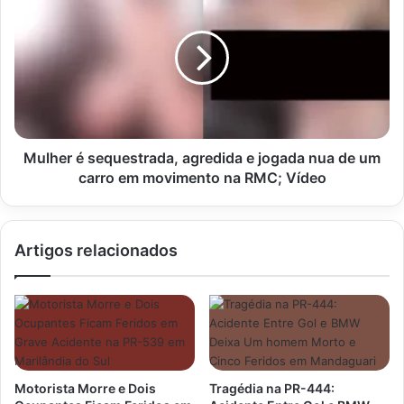
grave
é
em
sequestrada,
Arapongas
agredida
e
jogada
nua
de
um
carro
Mulher é sequestrada, agredida e jogada nua de um
em
carro em movimento na RMC; Vídeo
movimento
na
RMC;
Artigos relacionados
Vídeo
Motorista Morre e Dois
Tragédia na PR-444: