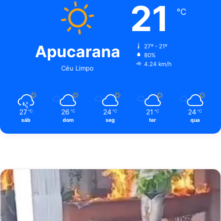
21
℃
Apucarana
27º - 21º
80%
4.24 km/h
Céu Limpo
27
26
24
21
24
℃
℃
℃
℃
℃
sáb
dom
seg
ter
qua