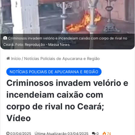
Criminosos invadem velório e incendeiam caixão com corpo de rival no
Ceará. Foto: Reprodução - Massa News
Início
/
Notícias Policiais de Apucarana e Região
NOTÍCIAS POLICIAIS DE APUCARANA E REGIÃO
Criminosos invadem velório e
incendeiam caixão com
corpo de rival no Ceará;
Vídeo
03/04/2025
Última Atualização 03/04/2025
0
74