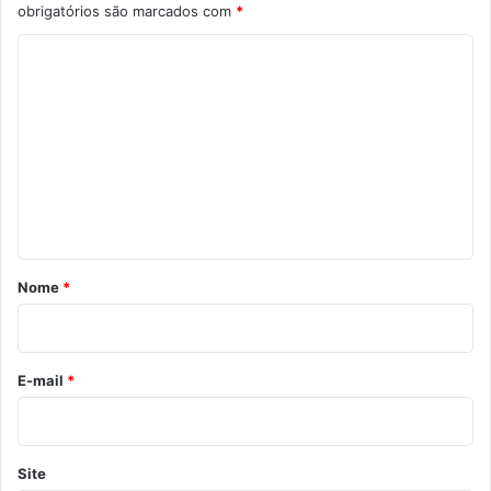
obrigatórios são marcados com
*
C
o
m
e
n
t
á
r
Nome
*
i
o
*
E-mail
*
Site