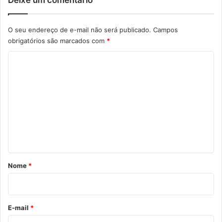
Deixe um comentário
O seu endereço de e-mail não será publicado.
Campos
obrigatórios são marcados com
*
C
o
m
e
n
t
á
r
Nome
*
i
o
*
E-mail
*