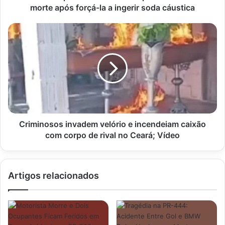
após
morte após forçá-la a ingerir soda cáustica
forçá-
la
Criminosos
a
invadem
ingerir
velório
soda
e
cáustica
incendeiam
caixão
com
corpo
de
rival
Criminosos invadem velório e incendeiam caixão
no
com corpo de rival no Ceará; Vídeo
Ceará;
Vídeo
Artigos relacionados