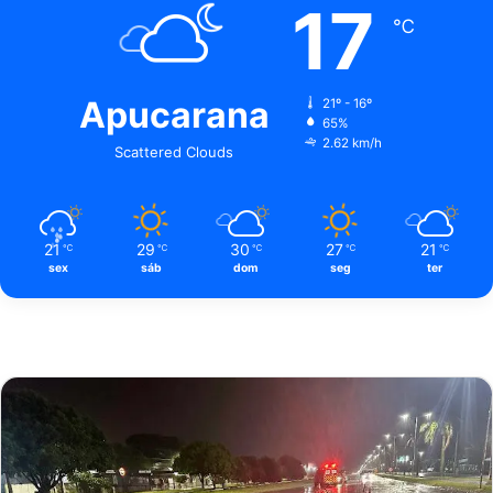
17
℃
Apucarana
21º - 16º
65%
2.62 km/h
Scattered Clouds
21
29
30
27
21
℃
℃
℃
℃
℃
sex
sáb
dom
seg
ter