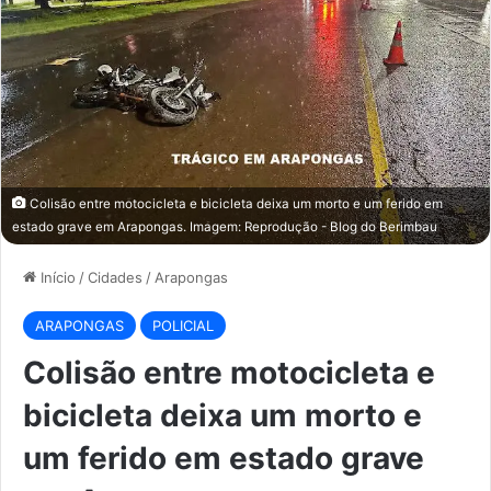
Colisão entre motocicleta e bicicleta deixa um morto e um ferido em
estado grave em Arapongas. Imagem: Reprodução - Blog do Berimbau
Início
/
Cidades
/
Arapongas
ARAPONGAS
POLICIAL
Colisão entre motocicleta e
bicicleta deixa um morto e
um ferido em estado grave