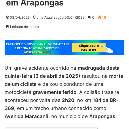
em Arapongas
03/04/2025
Última Atualização 03/04/2025
0
19
1 minuto de leitura
Um grave acidente ocorrido na
madrugada desta
quinta-feira (3 de abril de 2025)
resultou na
morte
de um ciclista
e deixou o condutor de uma
motocicleta
gravemente ferido
. A colisão traseira
aconteceu por volta das
2h20
, no km
184 da BR-
369
, em um trecho urbano conhecido como
Avenida Maracanã
, no município de
Arapongas
.