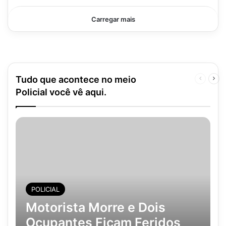
Carregar mais
Tudo que acontece no meio
Página
Pró
anterior
pág
Policial você vê aqui.
POLICIAL
Motorista Morre e Dois
Ocupantes Ficam Feridos