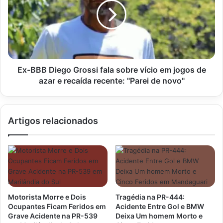
Grossi
fala
sobre
vício
em
jogos
de
Ex-BBB Diego Grossi fala sobre vício em jogos de
azar
azar e recaída recente: "Parei de novo"
e
recaída
recente:
Artigos relacionados
"Parei
de
novo"
Motorista Morre e Dois
Tragédia na PR-444:
Ocupantes Ficam Feridos em
Acidente Entre Gol e BMW
Grave Acidente na PR-539
Deixa Um homem Morto e