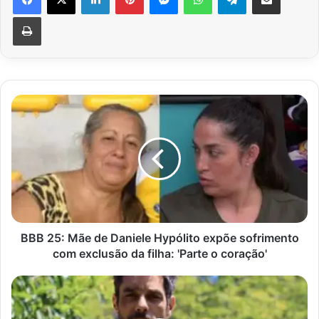
Imprimir
BBB
25:
Mãe
de
Daniele
Hypólito
expõe
sofrimento
com
exclusão
BBB 25: Mãe de Daniele Hypólito expõe sofrimento
da
com exclusão da filha: 'Parte o coração'
filha:
'Parte
Ex-
o
BBB
coração'
Diego