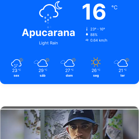
16
℃
Apucarana
23º - 16º
88%
0.64 km/h
Light Rain
23
29
27
26
21
℃
℃
℃
℃
℃
sex
sáb
dom
seg
ter