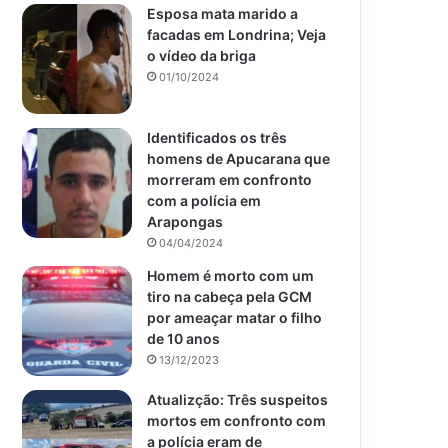
Esposa mata marido a
facadas em Londrina; Veja
o vídeo da briga
01/10/2024
Identificados os três
homens de Apucarana que
morreram em confronto
com a polícia em
Arapongas
04/04/2024
Homem é morto com um
tiro na cabeça pela GCM
por ameaçar matar o filho
de 10 anos
13/12/2023
Atualizção: Três suspeitos
mortos em confronto com
a polícia eram de