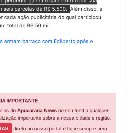
ro perdedor ganha o cachê bruto por sua
m seis parcelas de R$ 5.500.
Além disso, a
 cada ação publicitária do qual participou
m total de R$ 50 mil.
ius armam barraco com Edilberto após o
CIA IMPORTANTE:
ícias do
Apucarana News
no seu feed a qualquer
ização importante sobre a nossa cidade e região,
IAS
direto no nosso portal e fique sempre bem