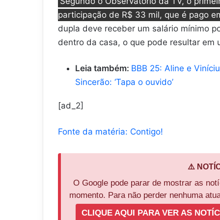
Segundo o Observatório da TV, o primei
participação de R$ 33 mil, que é pago e
dupla deve receber um salário mínimo por
dentro da casa, o que pode resultar em u
Leia também:
BBB 25: Aline e Viníc
Sincerão: ‘Tapa o ouvido’
[ad_2]
Fonte da matéria: Contigo!
⚠️ NOTÍ
O Google pode parar de mostrar as not
momento. Para não perder nenhuma atual
CLIQUE AQUI PARA VER AS NOTÍC