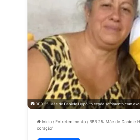
BBB 25: Mãe de Daniele Hypólito expõe sofrimento com exclu
Início
/
Entretenimento
/
BBB 25: Mãe de Daniele Hy
coração’