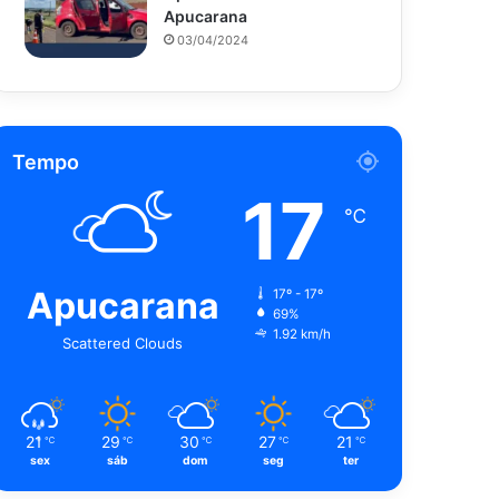
Apucarana
03/04/2024
Tempo
17
℃
Apucarana
17º - 17º
69%
1.92 km/h
Scattered Clouds
21
29
30
27
21
℃
℃
℃
℃
℃
sex
sáb
dom
seg
ter