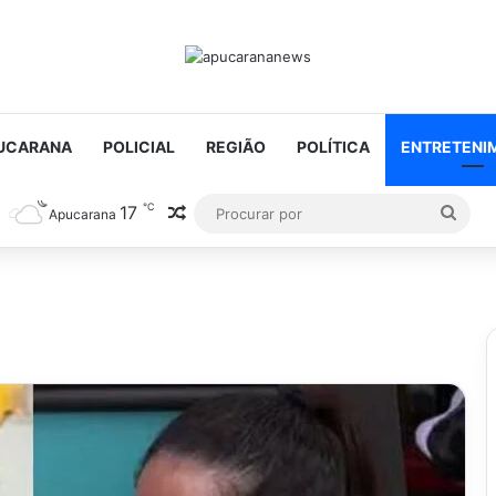
UCARANA
POLICIAL
REGIÃO
POLÍTICA
ENTRETENI
℃
17
Artigo aleatório
Proc
Apucarana
por