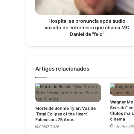
de
enfermeira
que
chama
Hospital se pronuncia após áudio
MC
vazado de enfermeira que chama MC
Daniel
Daniel de "feio"
de
"feio"
Artigos relacionados
Wagner Mou
Secreto” en
Morte de Bonnie Tyler: Voz de
títulos mai
‘Total Eclipse of the Heart’
cinema
Falece aos 75 Anos
13/04/2026
09/07/2026