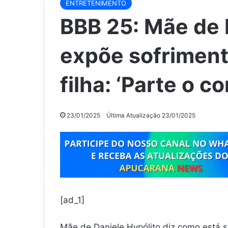
ENTRETENIMENTO
BBB 25: Mãe de 
expõe sofriment
filha: ‘Parte o c
23/01/2025
Última Atualização 23/01/2025
[ad_1]
Mãe de Daniele Hypólito diz como está se