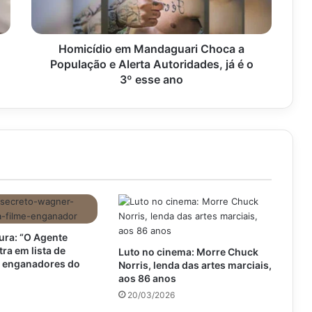
e
Alerta
Autoridades,
já
Homicídio em Mandaguari Choca a
é
População e Alerta Autoridades, já é o
o
3º esse ano
3º
esse
ano
ra: “O Agente
tra em lista de
Luto no cinema: Morre Chuck
s enganadores do
Norris, lenda das artes marciais,
aos 86 anos
20/03/2026