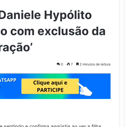
Daniele Hypólito
o com exclusão da
oração’
0
7
2 minutos de leitura
 sentindo e confirma angústia ao ver a filha