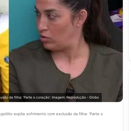
são da filha: 'Parte o coração'. Imagem: Reprodução - Globo
pólito expõe sofrimento com exclusão da filha: ‘Parte o