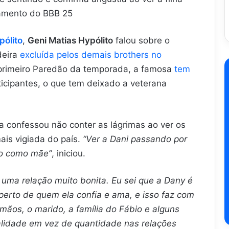
namento do BBB 25
pólito
,
Geni Matias Hypólito
falou sobre o
deira
excluída pelos demais brothers no
primeiro Paredão da temporada, a famosa
tem
icipantes, o que tem deixado a veterana
a confessou não conter as lágrimas ao ver os
ais vigiada do país.
“Ver a Dani passando por
ão como mãe”
, iniciou.
ma relação muito bonita. Eu sei que a Dany é
 perto de quem ela confia e ama, e isso faz com
irmãos, o marido, a família do Fábio e alguns
lidade em vez de quantidade nas relações