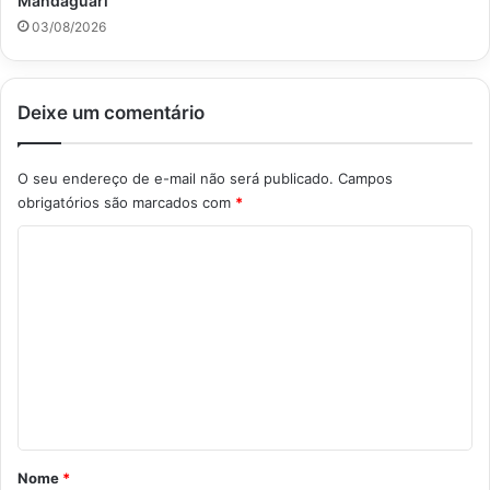
Mandaguari
03/08/2026
Deixe um comentário
O seu endereço de e-mail não será publicado.
Campos
obrigatórios são marcados com
*
C
o
m
e
n
t
á
r
Nome
*