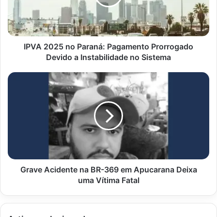
Prorrogado
Devido
a
Instabilidade
no
IPVA 2025 no Paraná: Pagamento Prorrogado
Sistema
Devido a Instabilidade no Sistema
Grave
Acidente
na
BR-
369
em
Apucarana
Deixa
uma
Vítima
Grave Acidente na BR-369 em Apucarana Deixa
Fatal
uma Vítima Fatal