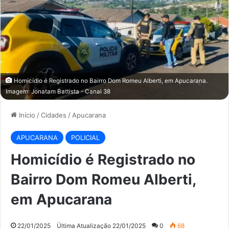
Homicídio é Registrado no Bairro Dom Romeu Alberti, em Apucarana.
Imagem: Jonatam Battista - Canal 38
Início
/
Cidades
/
Apucarana
APUCARANA
POLICIAL
Homicídio é Registrado no
Bairro Dom Romeu Alberti,
em Apucarana
22/01/2025
Última Atualização 22/01/2025
0
68