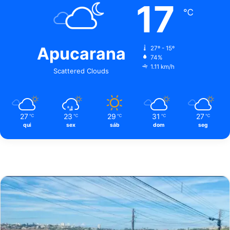
17
℃
Apucarana
27º - 15º
74%
1.11 km/h
Scattered Clouds
27
23
29
31
27
℃
℃
℃
℃
℃
qui
sex
sáb
dom
seg