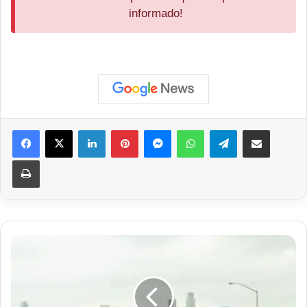
informado!
Facebook
X
Linkedin
Pinterest
Messenger
WhatsApp
Telegram
Compartilhar via e-mail
Imprimir
IPVA
2025
no
Paraná:
Pagamento