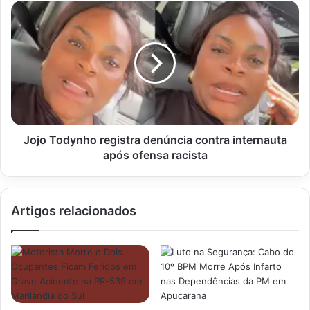
Jojo
Todynho
registra
denúncia
contra
internauta
após
ofensa
racista
Jojo Todynho registra denúncia contra internauta
após ofensa racista
Artigos relacionados