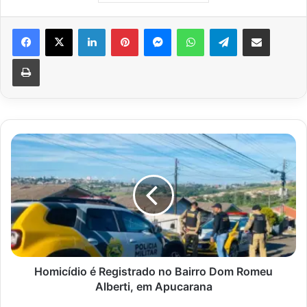
Facebook
X
Linkedin
Pinterest
Messenger
WhatsApp
Telegram
Compartilhar via e-mail
Imprimir
Homicídio
é
Registrado
no
Bairro
Dom
Romeu
Alberti,
em
Apucarana
Homicídio é Registrado no Bairro Dom Romeu
Alberti, em Apucarana