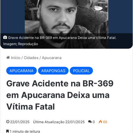
Grave Acidente na BR-369 em Apucarana Deixa uma Vítima Fatal.
Imagem; Reprodução
Início
/
Cidades
/
Apucarana
APUCARANA
ARAPONGAS
POLICIAL
Grave Acidente na BR-369
em Apucarana Deixa uma
Vítima Fatal
22/01/2025
Última Atualização 22/01/2025
0
68
1 minuto de leitura