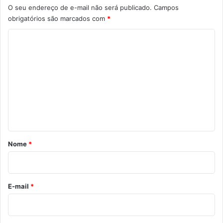
O seu endereço de e-mail não será publicado.
Campos
obrigatórios são marcados com
*
C
o
m
e
n
t
á
r
Nome
*
i
o
*
E-mail
*