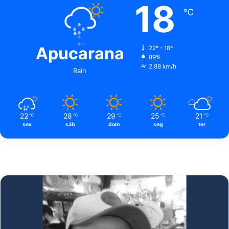
18
℃
Apucarana
22º - 18º
89%
2.88 km/h
Rain
22
28
29
25
21
℃
℃
℃
℃
℃
sex
sáb
dom
seg
ter