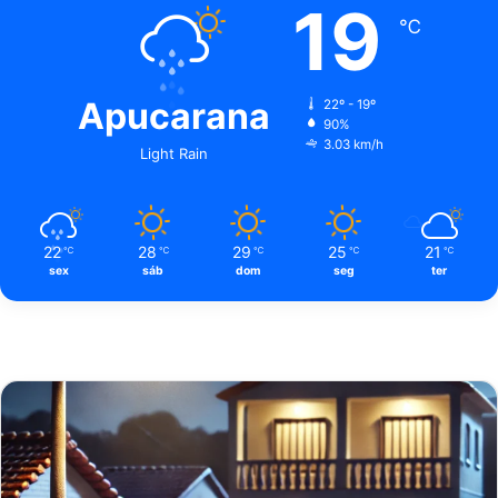
19
℃
Apucarana
22º - 19º
90%
3.03 km/h
Light Rain
22
28
29
25
21
℃
℃
℃
℃
℃
sex
sáb
dom
seg
ter