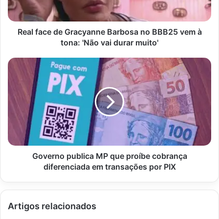
vem
à
tona:
Real face de Gracyanne Barbosa no BBB25 vem à
'Não
tona: 'Não vai durar muito'
vai
durar
Governo
muito'
publica
MP
que
proíbe
cobrança
diferenciada
em
transações
por
Governo publica MP que proíbe cobrança
PIX
diferenciada em transações por PIX
Artigos relacionados