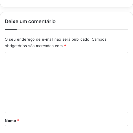
Deixe um comentário
O seu endereço de e-mail não será publicado.
Campos
obrigatórios são marcados com
*
C
o
m
e
n
t
á
r
Nome
*
i