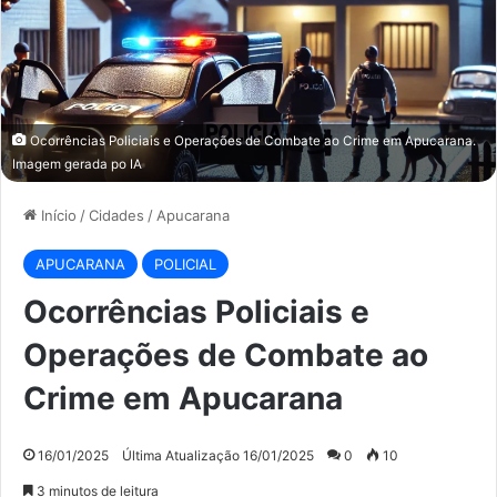
Ocorrências Policiais e Operações de Combate ao Crime em Apucarana.
Imagem gerada po IA
Início
/
Cidades
/
Apucarana
APUCARANA
POLICIAL
Ocorrências Policiais e
Operações de Combate ao
Crime em Apucarana
16/01/2025
Última Atualização 16/01/2025
0
10
3 minutos de leitura