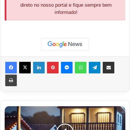
direto no nosso portal e fique sempre bem
informado!
Facebook
X
Linkedin
Pinterest
Messenger
WhatsApp
Telegram
Compartilhar via e-mail
Imprimir
Ocorrências
Policiais
e
Operações