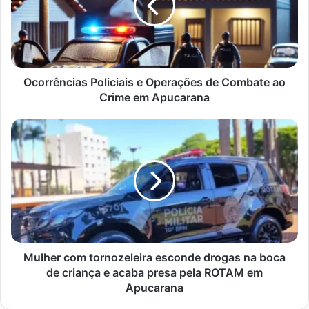
de
Combate
ao
Crime
em
Apucarana
Ocorrências Policiais e Operações de Combate ao
Crime em Apucarana
Mulher
com
tornozeleira
esconde
drogas
na
boca
de
criança
e
Mulher com tornozeleira esconde drogas na boca
acaba
de criança e acaba presa pela ROTAM em
presa
Apucarana
pela