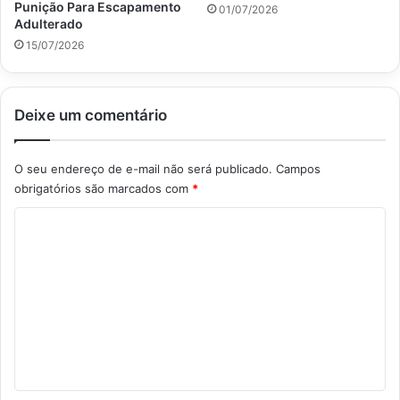
Punição Para Escapamento
01/07/2026
Adulterado
15/07/2026
Deixe um comentário
O seu endereço de e-mail não será publicado.
Campos
obrigatórios são marcados com
*
C
o
m
e
n
t
á