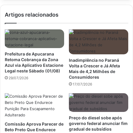
ROTAM
em
Artigos relacionados
Apucarana
Prefeitura de Apucarana
Retoma Cobrança da Zona
Inadimplência no Paraná
Azul via Aplicativo Estacione
Volta a Crescer e Já Afeta
Legal neste Sábado (01/08)
Mais de 4,2 Milhões de
Consumidores
29/07/2026
17/07/2026
Preço do diesel sobe após
governo federal anunciar fim
Comissão Aprova Parecer de
gradual de subsídios
Beto Preto Que Endurece