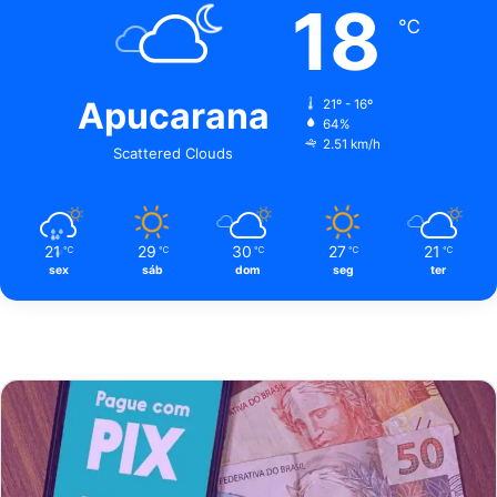
18
℃
Apucarana
21º - 16º
64%
2.51 km/h
Scattered Clouds
21
29
30
27
21
℃
℃
℃
℃
℃
sex
sáb
dom
seg
ter