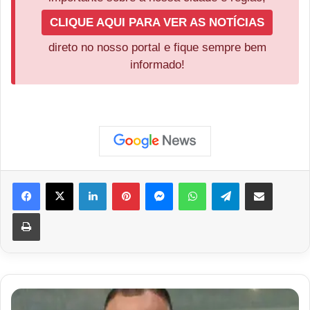
CLIQUE AQUI PARA VER AS NOTÍCIAS
direto no nosso portal e fique sempre bem
informado!
Facebook
X
Linkedin
Pinterest
Messenger
WhatsApp
Telegram
Compartilhar via e-mail
Imprimir
Denílson
receberá