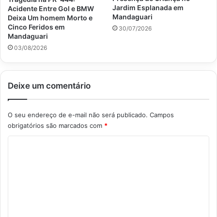
Jardim Esplanada em
Acidente Entre Gol e BMW
Mandaguari
Deixa Um homem Morto e
Cinco Feridos em
30/07/2026
Mandaguari
03/08/2026
Deixe um comentário
O seu endereço de e-mail não será publicado.
Campos
obrigatórios são marcados com
*
C
o
m
e
n
t