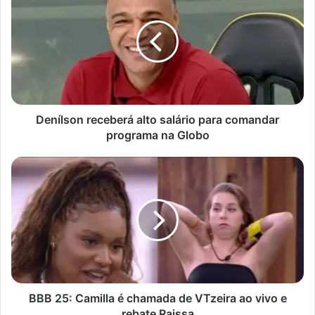
alto
salário
para
comandar
programa
na
Globo
Denílson receberá alto salário para comandar
programa na Globo
BBB
25:
Camilla
é
chamada
de
VTzeira
ao
vivo
e
BBB 25: Camilla é chamada de VTzeira ao vivo e
rebate
rebate Raissa