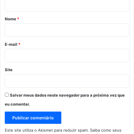
á
r
Nome
*
i
o
*
E-mail
*
Site
Salvar meus dados neste navegador para a próxima vez que
eu comentar.
Este site utiliza o Akismet para reduzir spam.
Saiba como seus