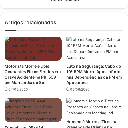
Raissa
Artigos relacionados
Motorista Morre e Dois
Luto na Segurança: Cabo do
Ocupantes Ficam Feridos em
10º BPM Morre Após Infarto
Grave Acidente na PR-539
nas Dependências da PM em
em Marilândia do Sul
Apucarana
04/08/2026
03/08/2026
Homem é Morto a Tiros na
Presença de Criança no
Tragédia na PR-444: