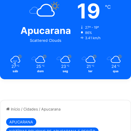
19
℃
Apucarana
27º - 19º
86%
3.41 km/h
Scattered Clouds
27
25
23
21
24
℃
℃
℃
℃
℃
sáb
dom
seg
ter
qua
Início
/
Cidades
/
Apucarana
APUCARANA