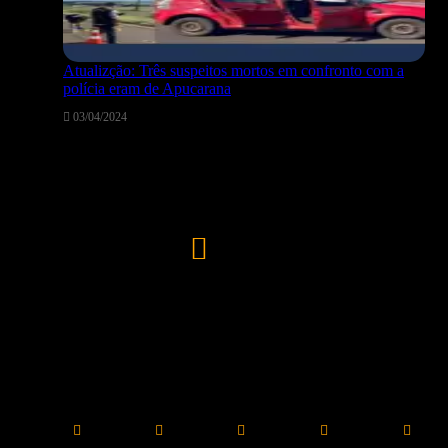
Atualizção: Três suspeitos mortos em confronto com a
polícia eram de Apucarana
03/04/2024
Tempo
25
℃
Apucarana
26º - 23º
67%
Light Rain
5 km/h