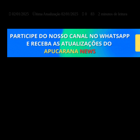
Madeira
02/01/2025
Última Atualização 02/01/2025
0
83
2 minutos de leitura
Uma grave tragédia marcou a tarde do dia 31 de
dezembro de 2024 na rodovia PR-340, entre Telêmaco
Borba e Ortigueira. Um caminhão carregado de madeira
tombou, gerando uma mobilização imediata do Corpo de
Bombeiros e do SAMU. Inicialmente, o incidente
parecia ser de menor gravidade, mas novos
desdobramentos no dia seguinte revelaram um cenário
devastador.