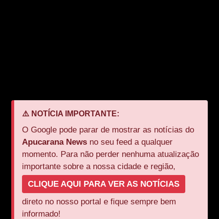
O caso segue sob investigação, mas a comunidade ainda
tenta lidar com a dor e o impacto da perda dessas vidas.
Leia também:
Pai chora ao falar de tiro que atingiu
a filha em Réveillon na Praia de Copacabana
Veja a matéria original em:
Blog do Berimbau
⚠️ NOTÍCIA IMPORTANTE:
O Google pode parar de mostrar as notícias do
Apucarana News
no seu feed a qualquer
momento. Para não perder nenhuma atualização
importante sobre a nossa cidade e região,
CLIQUE AQUI PARA VER AS NOTÍCIAS
direto no nosso portal e fique sempre bem
informado!