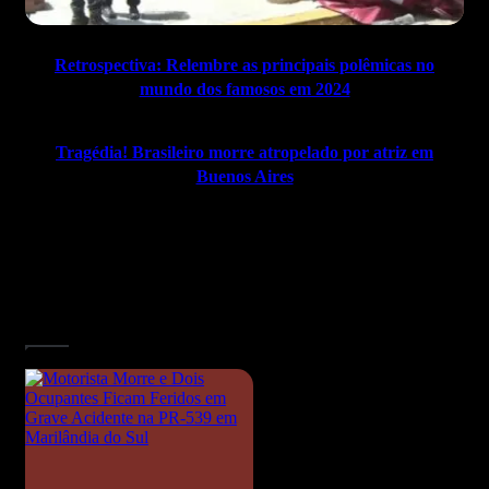
em
2024
Retrospectiva: Relembre as principais polêmicas no
mundo dos famosos em 2024
Tragédia! Brasileiro morre atropelado por atriz em
Buenos Aires
Artigos relacionados