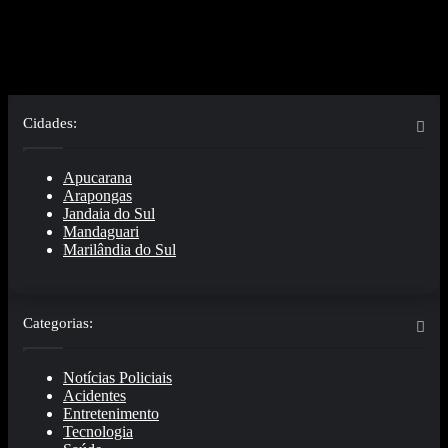
℃
℃
℃
℃
℃
26
26
24
21
24
sáb
dom
seg
ter
qua
Cidades:
Apucarana
Arapongas
Jandaia do Sul
Mandaguari
Marilândia do Sul
Categorias:
Notícias Policiais
Acidentes
Entretenimento
Tecnologia