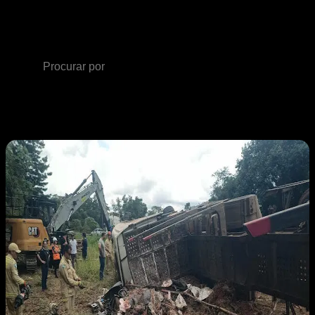
Apucarana
Artigo
aleatório
Procurar
por