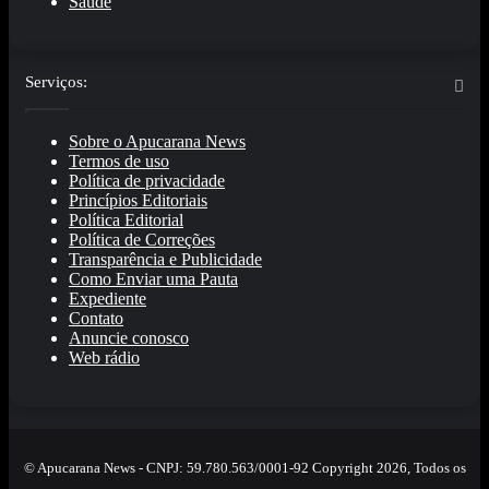
Saúde
Serviços:
Sobre o Apucarana News
Termos de uso
Política de privacidade
Princípios Editoriais
Política Editorial
Política de Correções
Transparência e Publicidade
Como Enviar uma Pauta
Expediente
Contato
Anuncie conosco
Web rádio
© Apucarana News - CNPJ: 59.780.563/0001-92 Copyright 2026, Todos os