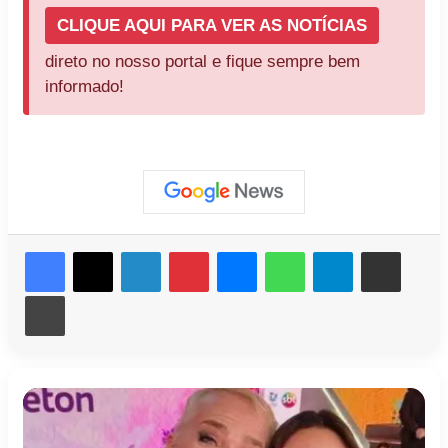
CLIQUE AQUI PARA VER AS NOTÍCIAS
direto no nosso portal e fique sempre bem
informado!
Facebook
X
Linkedin
Pinterest
Messenger
WhatsApp
Telegram
Compartilhar via e-mail
Imprimir
Caso
Patrícia
Garro:
Abravanel
exames
quer