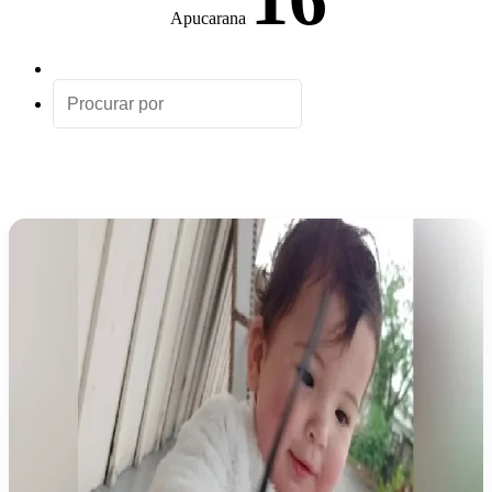
Apucarana
Artigo
aleatório
Procurar
por