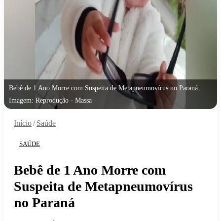
Bebê de 1 Ano Morre com Suspeita de Metapneumovírus no Paraná.
Imagem: Reprodução - Massa
Início
/
Saúde
SAÚDE
Bebê de 1 Ano Morre com
Suspeita de Metapneumovírus
no Paraná