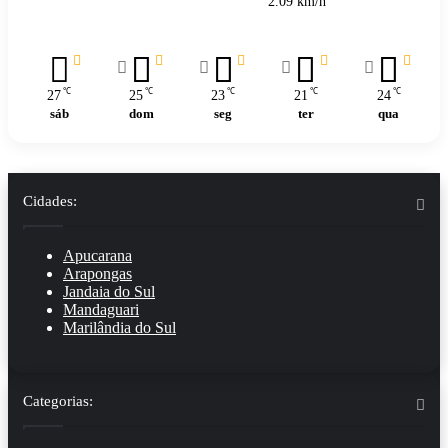
2.09 km/h
℃
℃
℃
℃
℃
27
25
23
21
24
sáb
dom
seg
ter
qua
Cidades:
Apucarana
Arapongas
Jandaia do Sul
Mandaguari
Marilândia do Sul
Categorias: