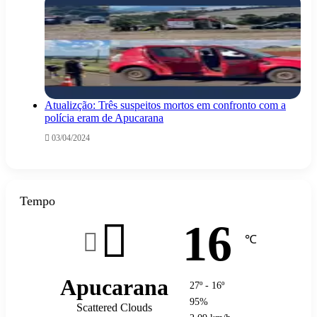
Atualizção: Três suspeitos mortos em confronto com a
polícia eram de Apucarana
03/04/2024
Tempo
16
℃
Apucarana
27º - 16º
95%
Scattered Clouds