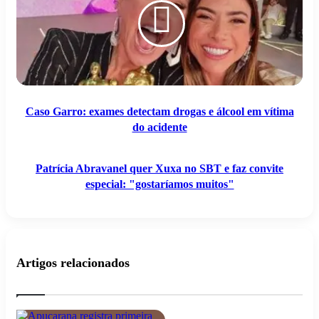
detectam
Xuxa
drogas
no
e
SBT
álcool
e
em
faz
vítima
convite
do
especial:
acidente
"gostaríamos
muitos"
Caso Garro: exames detectam drogas e álcool em vítima
do acidente
Patrícia Abravanel quer Xuxa no SBT e faz convite
especial: "gostaríamos muitos"
Artigos relacionados