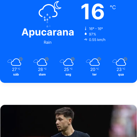
16
℃
Apucarana
16º - 16º
97%
0.55 km/h
Rain
27
28
25
20
23
℃
℃
℃
℃
℃
sáb
dom
seg
ter
qua