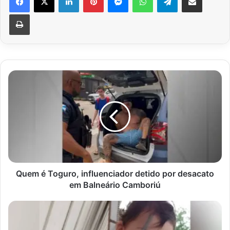
Imprimir
Quem
é
Toguro,
influenciador
detido
por
desacato
em
Balneário
Camboriú
Quem é Toguro, influenciador detido por desacato
em Balneário Camboriú
Bebê
de
1