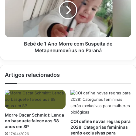
Ano
Morre
com
Suspeita
de
Metapneumovírus
no
Bebê de 1 Ano Morre com Suspeita de
Paraná
Metapneumovírus no Paraná
Artigos relacionados
Morre Oscar Schmidt: Lenda
do basquete falece aos 68
COI define novas regras para
anos em SP
2028: Categorias femininas
serão exclusivas para
17/04/2026