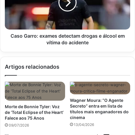
drogas
e
álcool
em
vítima
do
Caso Garro: exames detectam drogas e álcool em
acidente
vítima do acidente
Artigos relacionados
Wagner Moura: “O Agente
Secreto” entra em lista de
Morte de Bonnie Tyler: Voz
títulos mais enganadores do
de ‘Total Eclipse of the Heart’
cinema
Falece aos 75 Anos
13/04/2026
09/07/2026