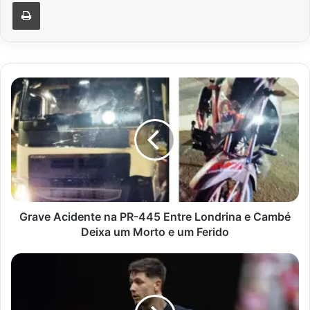
Imprimir
Grave
Acidente
na
PR-
445
Entre
Londrina
e
Cambé
Deixa
Grave Acidente na PR-445 Entre Londrina e Cambé
um
Deixa um Morto e um Ferido
Morto
e
Caso
um
Garro:
Ferido
exames
detectam