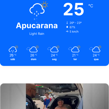
25
℃
Apucarana
26º - 23º
67%
5 km/h
Light Rain
26
26
24
21
24
℃
℃
℃
℃
℃
sáb
dom
seg
ter
qua