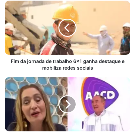
Fim
da
jornada
de
trabalho
6×1
ganha
destaque
e
mobiliza
Fim da jornada de trabalho 6×1 ganha destaque e
redes
mobiliza redes sociais
sociais
'O
que
o
Criança
Esperança
não
deu'