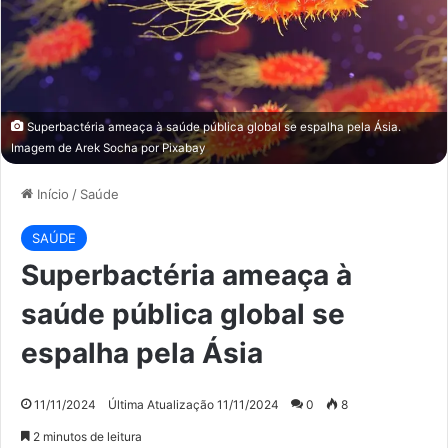
Superbactéria ameaça à saúde pública global se espalha pela Ásia.
Imagem de
Arek Socha
por
Pixabay
Início
/
Saúde
SAÚDE
Superbactéria ameaça à
saúde pública global se
espalha pela Ásia
11/11/2024
Última Atualização 11/11/2024
0
8
2 minutos de leitura