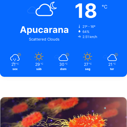
18
℃
Apucarana
21º - 16º
64%
2.51 km/h
Scattered Clouds
21
29
30
27
21
℃
℃
℃
℃
℃
sex
sáb
dom
seg
ter