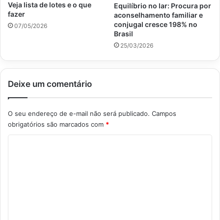
Veja lista de lotes e o que
Equilíbrio no lar: Procura por
fazer
aconselhamento familiar e
conjugal cresce 198% no
07/05/2026
Brasil
25/03/2026
Deixe um comentário
O seu endereço de e-mail não será publicado.
Campos
obrigatórios são marcados com
*
C
o
m
e
n
t