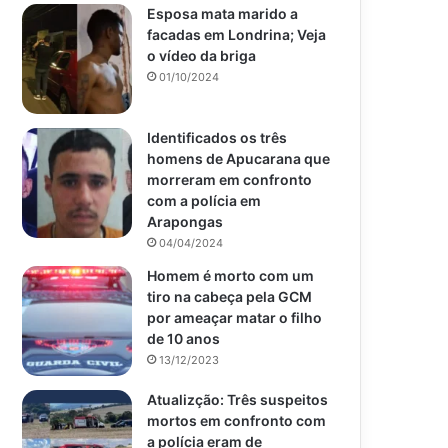
Esposa mata marido a
facadas em Londrina; Veja
o vídeo da briga
01/10/2024
Identificados os três
homens de Apucarana que
morreram em confronto
com a polícia em
Arapongas
04/04/2024
Homem é morto com um
tiro na cabeça pela GCM
por ameaçar matar o filho
de 10 anos
13/12/2023
Atualizção: Três suspeitos
mortos em confronto com
a polícia eram de