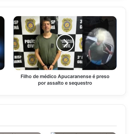
Filho
de
médico
Apucaranense
é
preso
por
assalto
e
sequestro
Filho de médico Apucaranense é preso
por assalto e sequestro