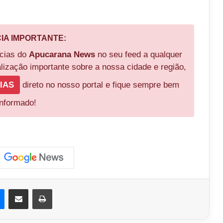
CIA IMPORTANTE:
ícias do
Apucarana News
no seu feed a qualquer
ização importante sobre a nossa cidade e região,
IAS
direto no nosso portal e fique sempre bem
informado!
est
Messenger
Compartilhar via e-mail
Imprimir