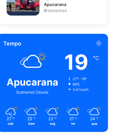
Apucarana
03/04/2024
Tempo
19
℃
Apucarana
27º - 19º
86%
3.41 km/h
Scattered Clouds
27
25
23
21
24
℃
℃
℃
℃
℃
sáb
dom
seg
ter
qua