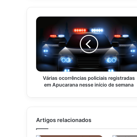
Várias
ocorrências
policiais
registradas
em
Apucarana
nesse
início
de
semana
Várias ocorrências policiais registradas
em Apucarana nesse início de semana
Artigos relacionados