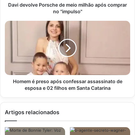
"impulso"
Davi devolve Porsche de meio milhão após comprar
no "impulso"
Homem
é
preso
após
confessar
assassinato
de
esposa
e
02
Homem é preso após confessar assassinato de
filhos
esposa e 02 filhos em Santa Catarina
em
Santa
Catarina
Artigos relacionados