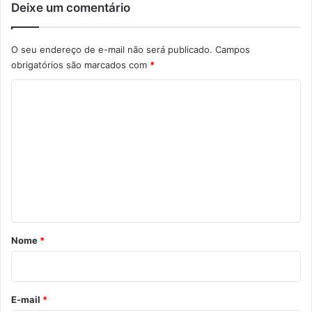
Deixe um comentário
O seu endereço de e-mail não será publicado.
Campos
obrigatórios são marcados com
*
C
o
m
e
n
t
á
r
Nome
*
i
o
*
E-mail
*