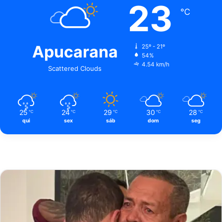
23
℃
Apucarana
25º - 21º
54%
4.54 km/h
Scattered Clouds
25
24
29
30
28
℃
℃
℃
℃
℃
qui
sex
sáb
dom
seg