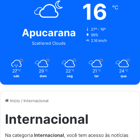
16
℃
Apucarana
27º - 16º
99%
2.16 km/h
Scattered Clouds
27
29
22
21
24
℃
℃
℃
℃
℃
sáb
dom
seg
ter
qua
Início
/
Internacional
Internacional
Na categoria
Internacional
, você tem acesso às notícias