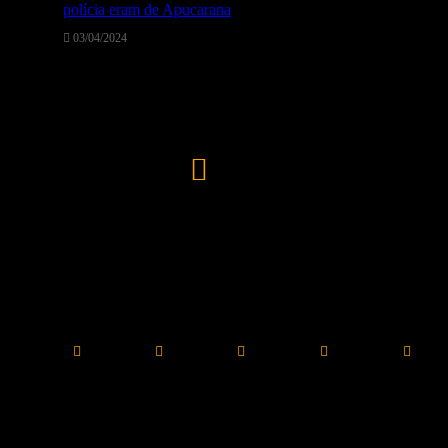
polícia eram de Apucarana
03/04/2024
Tempo
21
℃
Apucarana
27º - 21º
61%
Scattered Clouds
1.94 km/h
℃
℃
℃
℃
℃
27
25
21
25
31
dom
seg
ter
qua
qui