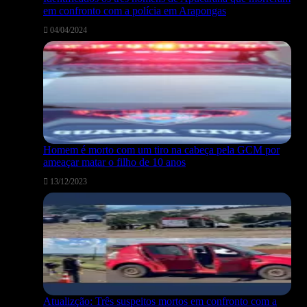
em confronto com a polícia em Arapongas
04/04/2024
Homem é morto com um tiro na cabeça pela GCM por
ameaçar matar o filho de 10 anos
13/12/2023
Atualizção: Três suspeitos mortos em confronto com a