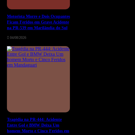
Motorista Morre e Dois Ocupantes
Ficam Feridos em Grave Acidente
na PR-539 em Marilândia do Sul
04/08/2026
Tragédia na PR-444: Acidente
Entre Gol e BMW Deixa Um
homem Morto e Cinco Feridos em