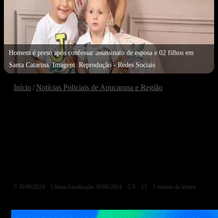
Homem é preso após confessar assassinato de esposa e 02 filhos em
Santa Catarina. Imagem: Reprodução - Redes Sociais
Início
/
Notícias Policiais de Apucarana e Região
NOTÍCIAS POLICIAIS DE APUCARANA E REGIÃO
Homem é preso após confessar
assassinato de esposa e 02 filhos
em Santa Catarina
30/08/2024
Última Atualização 30/08/2024
0
15
1 minuto de leitura