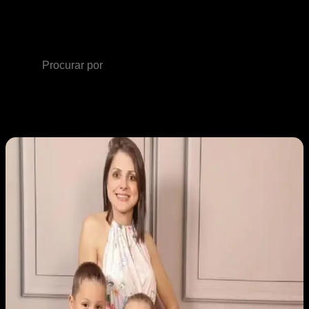
Apucarana
Artigo
aleatório
Procurar
por