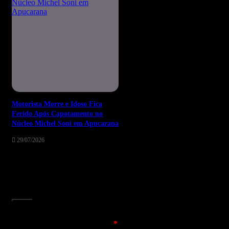
Motorista Morre e Idoso Fica
Ferido Após Capotamento no
Núcleo Michel Soni em Apucarana
29/07/2026
Deixe um comentário
O seu endereço de e-mail não será publicado.
Campos
obrigatórios são marcados com
*