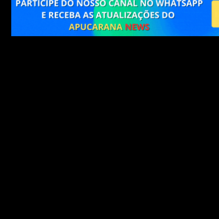
Gilson Haskel, de 38 anos, foi preso nesta quinta-feira
(29) em Guaraniaçu, no oeste do Paraná. Ele é acusado
de matar sua esposa, Edinéia Telles, de 34 anos, e seus
dois filhos, de 2 e 4 anos, em Presidente Getúlio, Santa
Catarina.
Os corpos de Edinéia e das crianças foram encontrados
carbonizados dois dias após o desaparecimento da
família. Gilson foi localizado em um posto de
combustíveis na BR-277, a aproximadamente 629 km de
distância do local do crime, enquanto fazia um lanche.
Ele tinha mantimentos no carro, sugerindo que
planejava continuar fugindo.