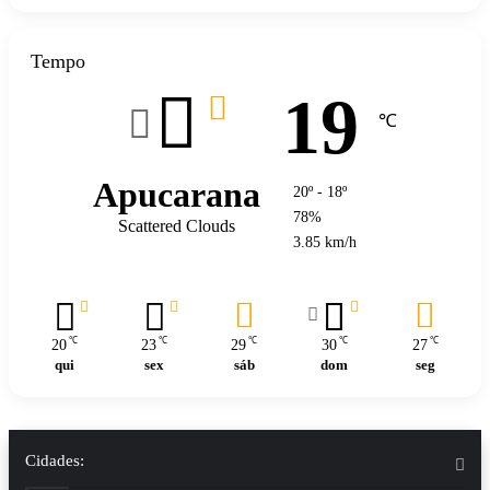
Tempo
19
℃
Apucarana
20º - 18º
78%
Scattered Clouds
3.85 km/h
℃
℃
℃
℃
℃
20
23
29
30
27
qui
sex
sáb
dom
seg
Cidades: