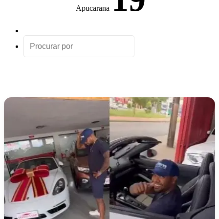
Apucarana
Artigo
aleatório
Procurar
por