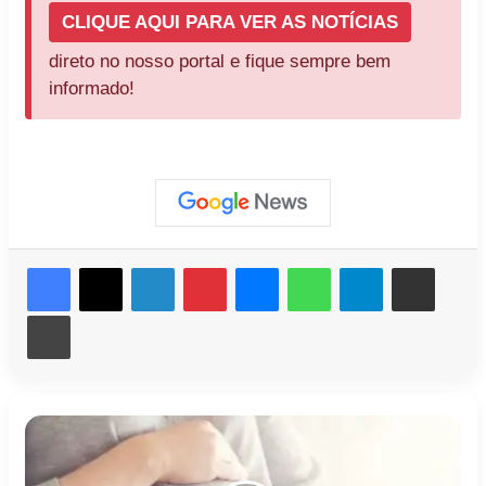
CLIQUE AQUI PARA VER AS NOTÍCIAS
direto no nosso portal e fique sempre bem
informado!
Facebook
X
Linkedin
Pinterest
Messenger
WhatsApp
Telegram
Compartilhar via e-mail
Imprimir
Adolescente
de
13
anos