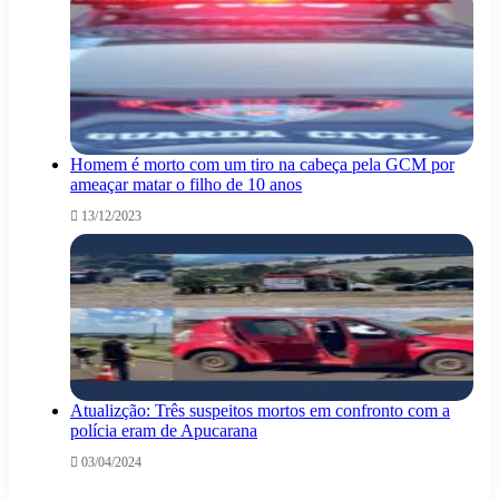
Homem é morto com um tiro na cabeça pela GCM por
ameaçar matar o filho de 10 anos
13/12/2023
Atualizção: Três suspeitos mortos em confronto com a
polícia eram de Apucarana
03/04/2024