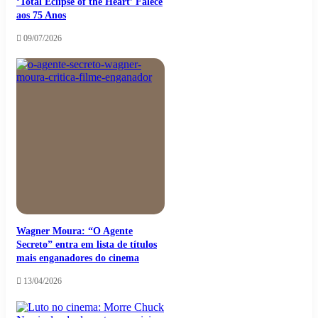
‘Total Eclipse of the Heart’ Falece
aos 75 Anos
09/07/2026
Wagner Moura: “O Agente
Secreto” entra em lista de títulos
mais enganadores do cinema
13/04/2026