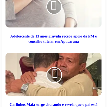
grávida
recebe
apoio
da
PM
e
conselho
tutelar
Adolescente de 13 anos grávida recebe apoio da PM e
em
conselho tutelar em Apucarana
Apucarana
Carlinhos
Maia
surge
chorando
e
revela
que
o
pai
está
com
câncer
Carlinhos Maia surge chorando e revela que o pai está