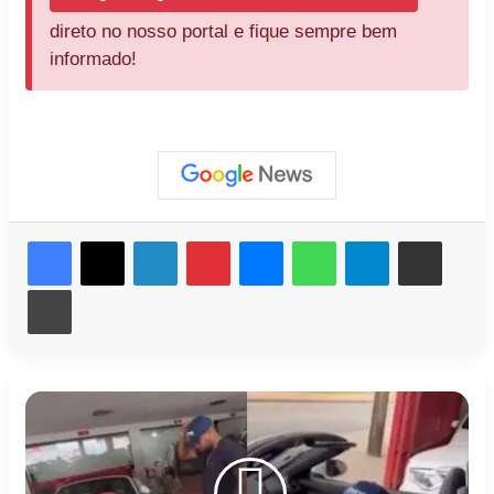
direto no nosso portal e fique sempre bem
informado!
Facebook
X
Linkedin
Pinterest
Messenger
WhatsApp
Telegram
Compartilhar via e-mail
Imprimir
Homicídio
Davi
em
devolve
Manoel
Porsche
Ribas:
de
Polícia
meio