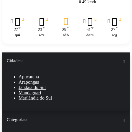
0.49 km/h
℃
℃
℃
℃
℃
27
23
29
31
27
qui
sex
sáb
dom
seg
Cidades:
Apucarana
Arapongas
Jandaia do Sul
Mandaguari
Marilândia do Sul
Categorias: