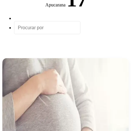
Apucarana
Artigo
aleatório
Procurar
por