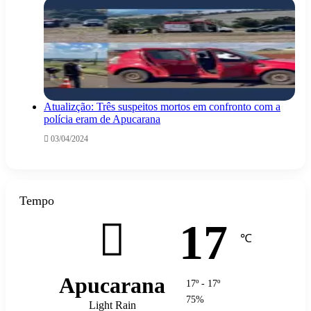
Atualizção: Três suspeitos mortos em confronto com a
polícia eram de Apucarana
03/04/2024
Tempo
17
℃
Apucarana
17º - 17º
75%
Light Rain