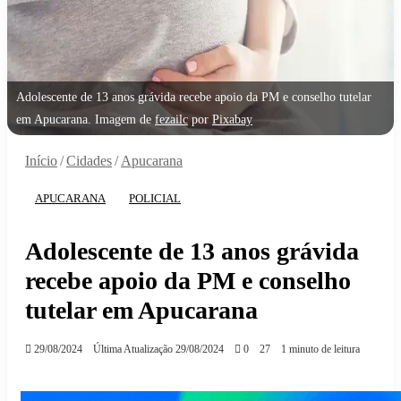
Adolescente de 13 anos grávida recebe apoio da PM e conselho tutelar
em Apucarana. Imagem de
fezailc
por
Pixabay
Início
/
Cidades
/
Apucarana
APUCARANA
POLICIAL
Adolescente de 13 anos grávida
recebe apoio da PM e conselho
tutelar em Apucarana
29/08/2024
Última Atualização 29/08/2024
0
27
1 minuto de leitura