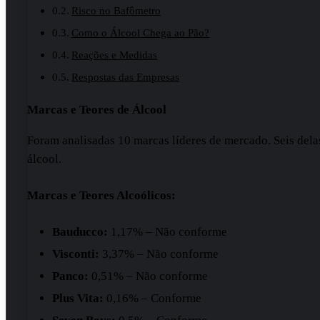
Risco no Bafômetro
Como o Álcool Chega ao Pão?
Reações e Medidas
Respostas das Empresas
Marcas e Teores de Álcool
Foram analisadas 10 marcas líderes de mercado. Seis del
álcool.
Marcas e Teores Alcoólicos:
Bauducco:
1,17% – Não conforme
Visconti:
3,37% – Não conforme
Panco:
0,51% – Não conforme
Plus Vita:
0,16% – Conforme