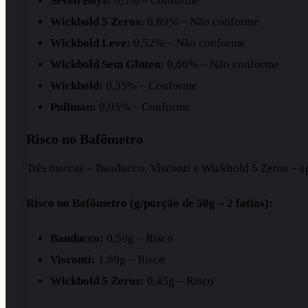
Seven Boys:
0,5% – Conforme
Wickbold 5 Zeros:
0,89% – Não conforme
Wickbold Leve:
0,52% – Não conforme
Wickbold Sem Glúten:
0,66% – Não conforme
Wickbold:
0,35% – Conforme
Pullman:
0,05% – Conforme
Risco no Bafômetro
Três marcas – Bauducco, Visconti e Wickbold 5 Zeros – ap
Risco no Bafômetro (g/porção de 50g – 2 fatias):
Bauducco:
0,59g – Risco
Visconti:
1,69g – Risco
Wickbold 5 Zeros:
0,45g – Risco