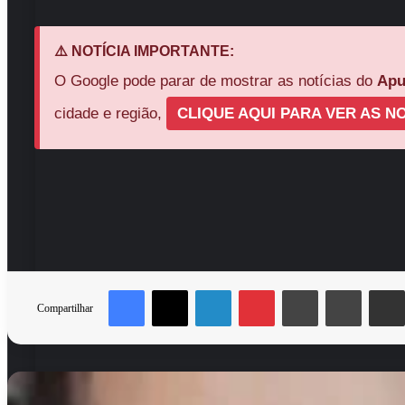
⚠️ NOTÍCIA IMPORTANTE:
O Google pode parar de mostrar as notícias do
Apu
cidade e região,
CLIQUE AQUI PARA VER AS NO
Facebook
X
Linkedin
Pinterest
Messenger
Messen
Compartilhar
Day
Menino
e
de