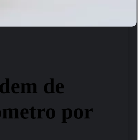
odem de
ômetro por