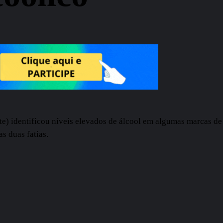
e) identificou níveis elevados de álcool em algumas marcas de 
s duas fatias.