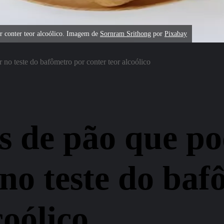
r conter teor alcoólico. Imagem de
Sornram Srithong
por
Pixabay
o teste do bafômetro por conter teor alcoólico
s de pão que p
o teste do baf
coólico