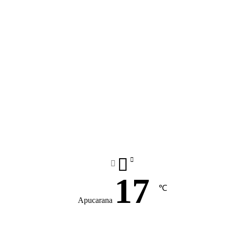
17
℃
Apucarana