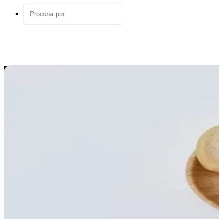
aleatório
Procurar
por