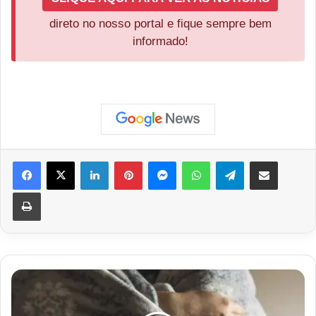
direto no nosso portal e fique sempre bem
informado!
Facebook
X
Linkedin
Pinterest
Messenger
WhatsApp
Telegram
Compartilhar via e-mail
Imprimir
Adolescente
de
16