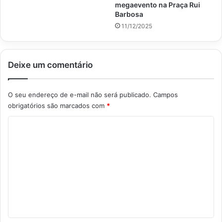
megaevento na Praça Rui
Barbosa
11/12/2025
Deixe um comentário
O seu endereço de e-mail não será publicado.
Campos
obrigatórios são marcados com
*
C
o
m
e
n
t
á