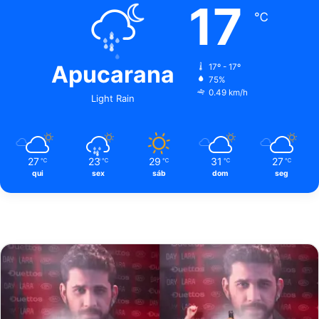
17
℃
Apucarana
17º - 17º
75%
0.49 km/h
Light Rain
27
23
29
31
27
℃
℃
℃
℃
℃
qui
sex
sáb
dom
seg