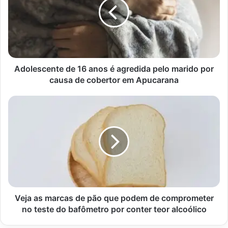
anos
é
agredida
pelo
marido
por
causa
Adolescente de 16 anos é agredida pelo marido por
de
causa de cobertor em Apucarana
cobertor
em
Veja
Apucarana
as
marcas
de
pão
que
podem
de
comprometer
no
Veja as marcas de pão que podem de comprometer
teste
no teste do bafômetro por conter teor alcoólico
do