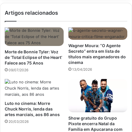
bafômetro
por
Artigos relacionados
conter
teor
alcoólico
Wagner Moura: “O Agente
Secreto” entra em lista de
Morte de Bonnie Tyler: Voz
títulos mais enganadores do
de ‘Total Eclipse of the Heart’
cinema
Falece aos 75 Anos
13/04/2026
09/07/2026
Luto no cinema: Morre
Chuck Norris, lenda das
artes marciais, aos 86 anos
Show gratuito do Grupo
20/03/2026
Pixote encerra Natal da
Família em Apucarana com