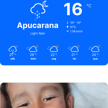
16
℃
Apucarana
16º - 16º
97%
1.58 km/h
Light Rain
27
29
22
21
24
℃
℃
℃
℃
℃
sáb
dom
seg
ter
qua