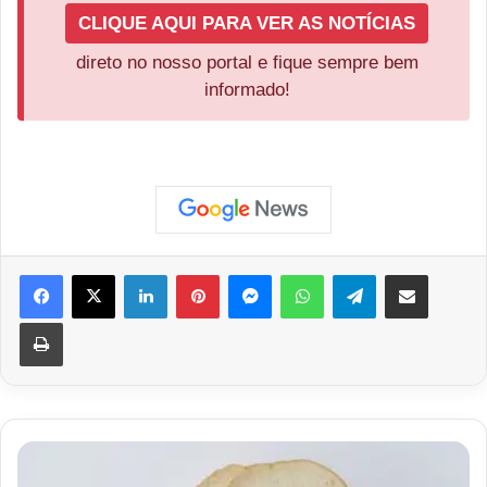
CLIQUE AQUI PARA VER AS NOTÍCIAS
direto no nosso portal e fique sempre bem
informado!
Facebook
X
Linkedin
Pinterest
Messenger
WhatsApp
Telegram
Compartilhar via e-mail
Imprimir
Veja
as