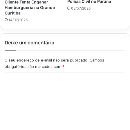
Polícia Civil no Paraná
Cliente Tenta Enganar
Hamburgueria na Grande
08/07/2026
Curitiba
14/07/2026
Deixe um comentário
O seu endereço de e-mail não será publicado.
Campos
obrigatórios são marcados com
*
C
o
m
e
n
t
á