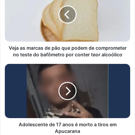
marcas
de
pão
que
podem
de
comprometer
no
Veja as marcas de pão que podem de comprometer
teste
no teste do bafômetro por conter teor alcoólico
do
bafômetro
Adolescente
por
de
conter
17
teor
anos
alcoólico
é
morto
a
tiros
em
Apucarana
Adolescente de 17 anos é morto a tiros em
Apucarana