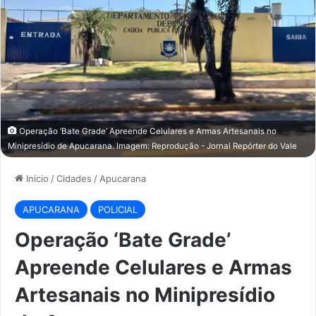
Operação ‘Bate Grade’ Apreende Celulares e Armas Artesanais no
Minipresídio de Apucarana. Imagem: Reprodução - Jornal Repórter do Vale
Início
/
Cidades
/
Apucarana
APUCARANA
POLICIAL
Operação ‘Bate Grade’
Apreende Celulares e Armas
Artesanais no Minipresídio