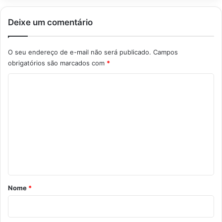
Deixe um comentário
O seu endereço de e-mail não será publicado.
Campos
obrigatórios são marcados com
*
C
o
m
e
n
t
á
r
Nome
*
i
o