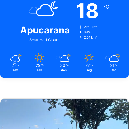
18
℃
Apucarana
21º - 16º
64%
2.51 km/h
Scattered Clouds
21
29
30
27
21
℃
℃
℃
℃
℃
sex
sáb
dom
seg
ter