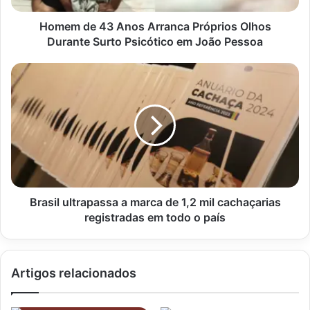
Surto
Psicótico
Homem de 43 Anos Arranca Próprios Olhos
em
Durante Surto Psicótico em João Pessoa
João
Pessoa
Brasil
ultrapassa
a
marca
de
1,2
mil
cachaçarias
registradas
em
Brasil ultrapassa a marca de 1,2 mil cachaçarias
todo
registradas em todo o país
o
país
Artigos relacionados