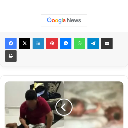
Facebook
X
Linkedin
Pinterest
Messenger
WhatsApp
Telegram
Compartilhar via e-mail
Imprimir
Homem
de
43
Anos
Arranca
Próprios
Olhos
Durante