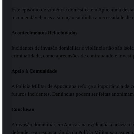
Este episódio de violência doméstica em Apucarana desta
recomendável, mas a situação sublinha a necessidade de re
Acontecimentos Relacionados
Incidentes de invasão domiciliar e violência não são isola
criminalidade, como apreensões de contrabando e investi
Apelo à Comunidade
A Polícia Militar de Apucarana reforça a importância da 
futuros incidentes. Denúncias podem ser feitas anonimam
Conclusão
A invasão domiciliar em Apucarana evidencia a necessidad
defender e a resposta rápida da Polícia Militar são aspect