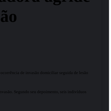
são
a ocorrência de invasão domiciliar seguida de lesão
invasão. Segundo seu depoimento, seis indivíduos