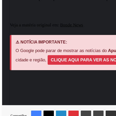
Veja a matéria original em:
Bonde News
⚠️ NOTÍCIA IMPORTANTE:
O Google pode parar de mostrar as notícias do
Apu
cidade e região,
CLIQUE AQUI PARA VER AS NO
Facebook
X
Linkedin
Pinterest
Messenger
Messen
Compartilhar