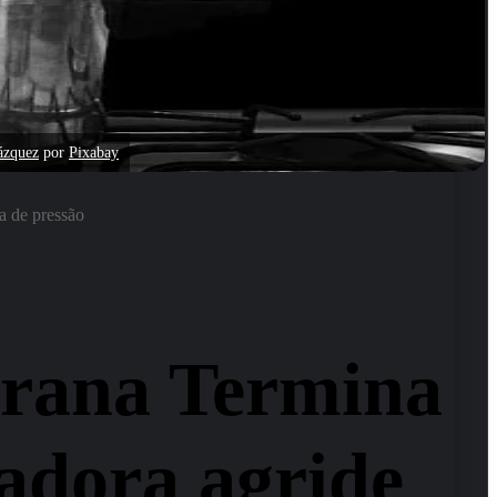
ázquez
por
Pixabay
a de pressão
arana Termina
adora agride