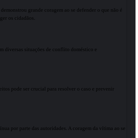
a demonstrou grande coragem ao se defender o que não é
ger os cidadãos.
em diversas situações de conflito doméstico e
tos pode ser crucial para resolver o caso e prevenir
nua por parte das autoridades. A coragem da vítima ao se