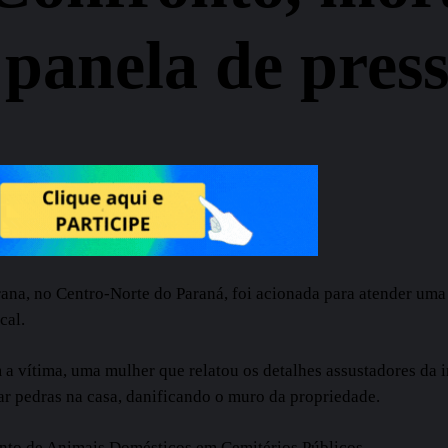
 panela de pres
carana, no Centro-Norte do Paraná, foi acionada para atender um
cal.
a vítima, uma mulher que relatou os detalhes assustadores da 
r pedras na casa, danificando o muro da propriedade.
nto de Animais Domésticos em Cemitérios Públicos