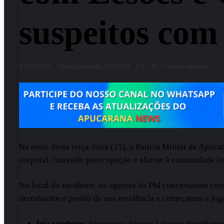
suspeitos com
26/06/2024
Última Atualização 26/06/2024
0
30
2 minutos de leitura
Na noite desta terça-feira (25), a Polícia Militar de Apu
corporal, trazendo preocupação e alarme à comunidade lo
No local do incidente, os agentes da PM conversaram com 
derrubaram o portão de sua residência e começaram a joga
leia também:
Apucarana Aprova Lei para Sepultame