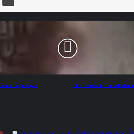
não é Legalização
Idoso é filmado se masturban