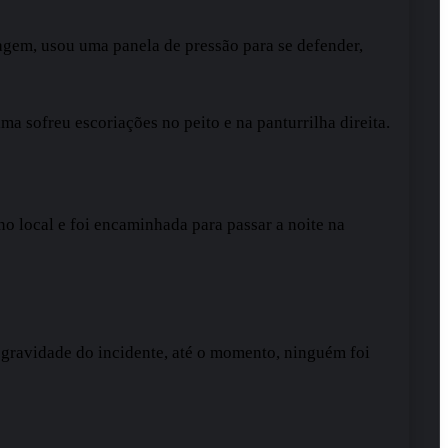
agem, usou uma panela de pressão para se defender,
a sofreu escoriações no peito e na panturrilha direita.
no local e foi encaminhada para passar a noite na
da gravidade do incidente, até o momento, ninguém foi