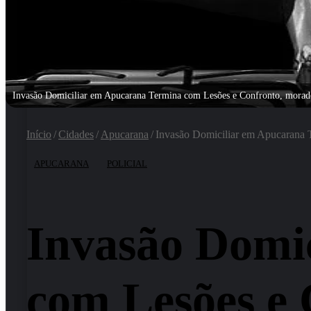
Invasão Domiciliar em Apucarana Termina com Lesões e Confronto, morado
Início
/
Cidades
/
Apucarana
/
Invasão Domiciliar em Apucarana T
APUCARANA
POLICIAL
Invasão Domi
com Lesões e 