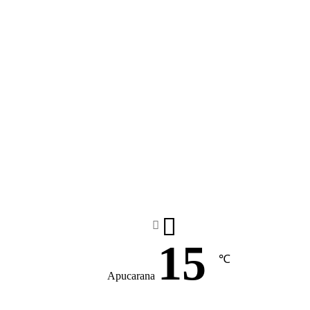
15
℃
Apucarana