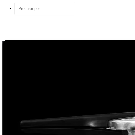
aleatório
Procurar
por