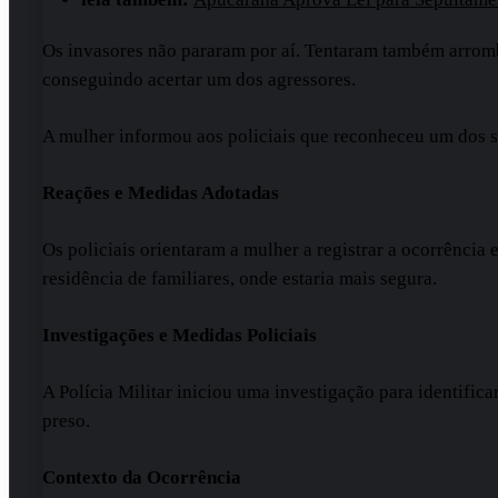
Os invasores não pararam por aí. Tentaram também arromba
conseguindo acertar um dos agressores.
A mulher informou aos policiais que reconheceu um dos sus
Reações e Medidas Adotadas
Os policiais orientaram a mulher a registrar a ocorrência
residência de familiares, onde estaria mais segura.
Investigações e Medidas Policiais
A Polícia Militar iniciou uma investigação para identific
preso.
Contexto da Ocorrência