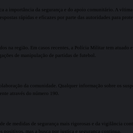
ca a importância da segurança e do apoio comunitário. A vítim
spostas rápidas e eficazes por parte das autoridades para prote
dos na região. Em casos recentes, a Polícia Militar tem atuado 
gações de manipulação de partidas de futebol.
colaboração da comunidade. Qualquer informação sobre os suspei
ente através do número 190.
e de medidas de segurança mais rigorosas e da vigilância contí
os positivos, mas a busca por justiça e segurança continua.