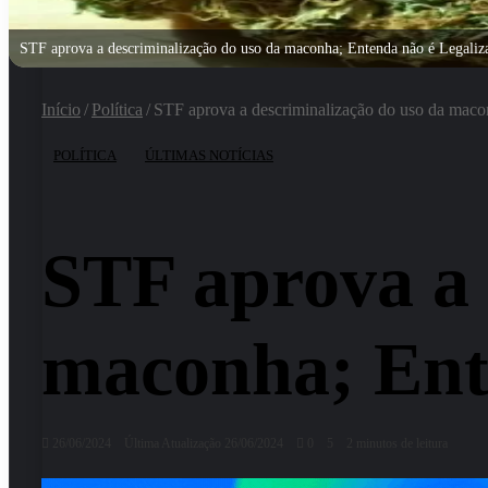
STF aprova a descriminalização do uso da maconha; Entenda não é Legali
Início
/
Política
/
STF aprova a descriminalização do uso da maco
POLÍTICA
ÚLTIMAS NOTÍCIAS
STF aprova a 
maconha; Ent
26/06/2024
Última Atualização 26/06/2024
0
5
2 minutos de leitura