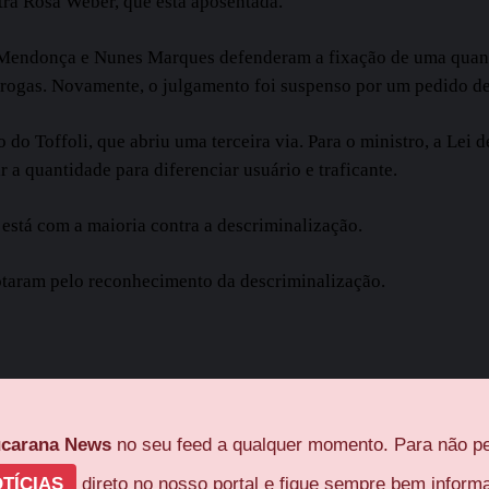
tra Rosa Weber, que está aposentada.
 Mendonça e Nunes Marques defenderam a fixação de uma quantid
ogas. Novamente, o julgamento foi suspenso por um pedido de v
o Toffoli, que abriu uma terceira via. Para o ministro, a Lei d
r a quantidade para diferenciar usuário e traficante.
 está com a maioria contra a descriminalização.
otaram pelo reconhecimento da descriminalização.
carana News
no seu feed a qualquer momento. Para não pe
TÍCIAS
direto no nosso portal e fique sempre bem inform