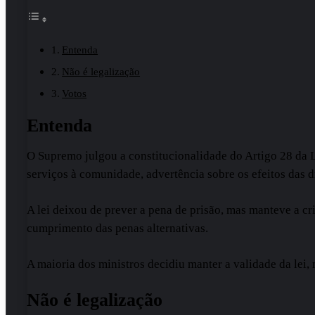
Entenda
Não é legalização
Votos
Entenda
O Supremo julgou a constitucionalidade do Artigo 28 da Le
serviços à comunidade, advertência sobre os efeitos das 
A lei deixou de prever a pena de prisão, mas manteve a cr
cumprimento das penas alternativas.
A maioria dos ministros decidiu manter a validade da lei
Não é legalização