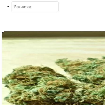
aleatório
Procurar
por