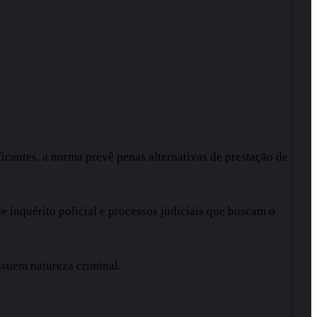
icantes, a norma prevê penas alternativas de prestação de
e inquérito policial e processos judiciais que buscam o
ssuem natureza criminal.