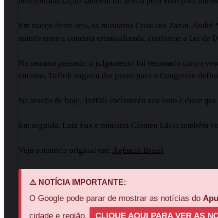
descriminalização também foi aceita pelo voto para minis
Em março deste ano, os ministros Cristiano Zanin, André
mantiveram a conduta criminalizada, conforme a Lei de Dr
Na semana passada, o julgamento foi retomado com o voto d
entanto, Toffoli sugeriu dar prazo para o Congresso defini
Na sessão de hoje, Toffoli esclareceu seu voto e disse que
Em seguida, Luiz Fux e ministra Cármen Lúcia também v
Veja a matéria original em:
Agência Brasil
⚠️ NOTÍCIA IMPORTANTE:
O Google pode parar de mostrar as notícias do
Apu
cidade e região,
CLIQUE AQUI PARA VER AS NO