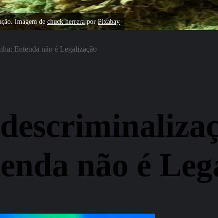
zação. Imagem de
chuck herrera
por
Pixabay
nha; Entenda não é Legalização
descriminalizaç
enda não é Leg