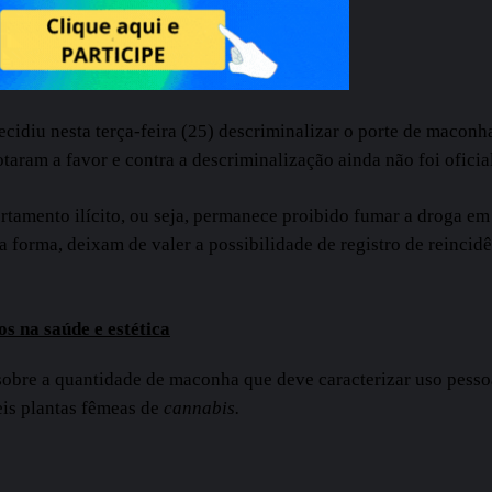
ecidiu nesta terça-feira (25) descriminalizar o porte de macon
taram a favor e contra a descriminalização ainda não foi ofici
amento ilícito, ou seja, permanece proibido fumar a droga em 
sa forma, deixam de valer a possibilidade de registro de reinci
os na saúde e estética
obre a quantidade de maconha que deve caracterizar uso pessoal 
eis plantas fêmeas de
cannabis.