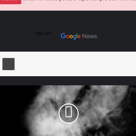
Siga-nos
ger
Compartilhar via e-mail
Imprimir