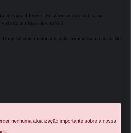
ade para diferenciar usuários e traficantes, mas
ista do ministro Dias Toffoli.
e Drogas é constitucional e já descriminalizou o porte. No
rder nenhuma atualização importante sobre a nossa
ado!