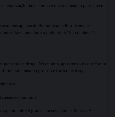
bre a legalização da maconha e que o consumo permanece
s estamos apenas deliberando a melhor forma de
sumo só faz aumentar e o poder do tráfico também”,
lquer tipo de droga. No entanto, após os votos que foram
iferencial consumo próprio e tráfico de drogas.
râmetros.
s fêmeas de
cannabis
.
a quantia de 60 gramas ou seis plantas fêmeas. A