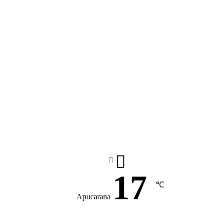
17
℃
Apucarana