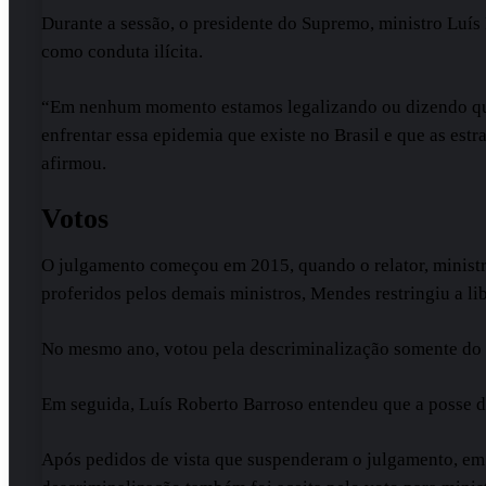
Durante a sessão, o presidente do Supremo, ministro Luí
como conduta ilícita.
“Em nenhum momento estamos legalizando ou dizendo que 
enfrentar essa epidemia que existe no Brasil e que as es
afirmou.
Votos
O julgamento começou em 2015, quando o relator, ministr
proferidos pelos demais ministros, Mendes restringiu a l
No mesmo ano, votou pela descriminalização somente do 
Em seguida, Luís Roberto Barroso entendeu que a posse de
Após pedidos de vista que suspenderam o julgamento, em 