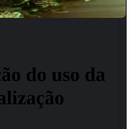
ão do uso da
alização