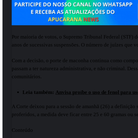
Por maioria de votos, o Supremo Tribunal Federal (STF) d
anos de sucessivas suspensões. O número de juízes que vo
Com a decisão, o porte de maconha continua como comport
passam a ter natureza administrativa, e não criminal. Des
comunitários.
Leia também:
Anvisa proíbe o uso de fenol para us
A Corte deixou para a sessão de amanhã (26) a definição s
proferidos, a medida deve ficar entre 25 e 60 gramas ou s
Conteúdo