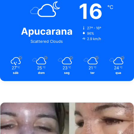
16
℃
Apucarana
27º - 16º
96%
2.9 km/h
Scattered Clouds
27
25
23
21
24
℃
℃
℃
℃
℃
sáb
dom
seg
ter
qua