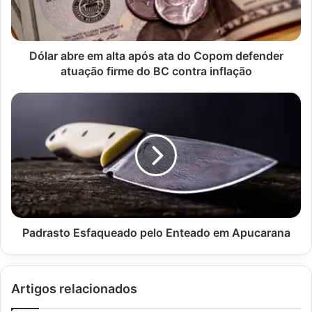
do
Copom
defender
atuação
Dólar abre em alta após ata do Copom defender
firme
atuação firme do BC contra inflação
do
BC
Padrasto
contra
Esfaqueado
inflação
pelo
Enteado
em
Apucarana
Padrasto Esfaqueado pelo Enteado em Apucarana
Artigos relacionados