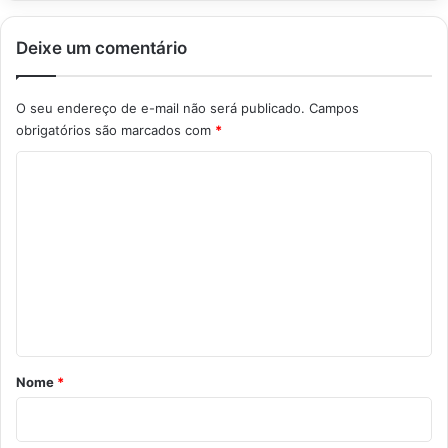
Deixe um comentário
O seu endereço de e-mail não será publicado.
Campos
obrigatórios são marcados com
*
C
o
m
e
n
t
á
r
Nome
*
i
o