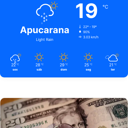
19
℃
Apucarana
22º - 19º
90%
3.03 km/h
Light Rain
22
28
29
25
21
℃
℃
℃
℃
℃
sex
sáb
dom
seg
ter