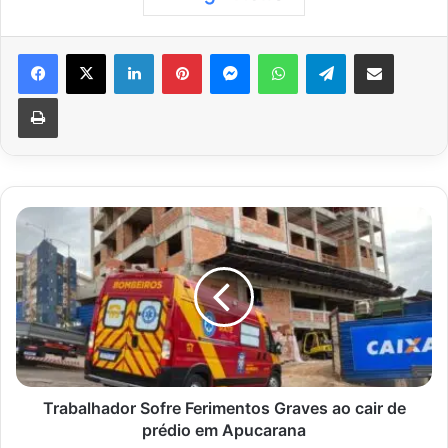
Facebook
X
Linkedin
Pinterest
Messenger
WhatsApp
Telegram
Compartilhar via e-mail
Imprimir
Trabalhador
Sofre
Ferimentos
Graves
ao
cair
de
prédio
em
Apucarana
Trabalhador Sofre Ferimentos Graves ao cair de
prédio em Apucarana