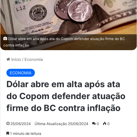
Dólar abre em alta após ata do Copom defender atuação firme do BC
contra inflação
Início
/
Economia
ECONOMIA
Dólar abre em alta após ata
do Copom defender atuação
firme do BC contra inflação
25/06/2024
Última Atualização 25/06/2024
0
0
1 minuto de leitura