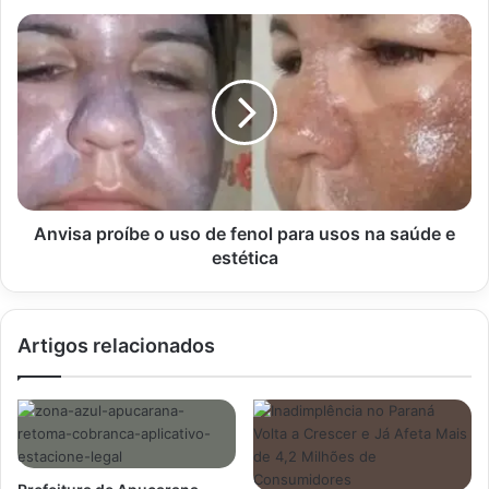
Anvisa
proíbe
o
uso
de
fenol
para
usos
na
saúde
Anvisa proíbe o uso de fenol para usos na saúde e
e
estética
estética
Artigos relacionados