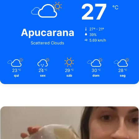
27
℃
Apucarana
27º - 21º
39%
5.69 km/h
Scattered Clouds
23
24
29
30
28
℃
℃
℃
℃
℃
qui
sex
sáb
dom
seg