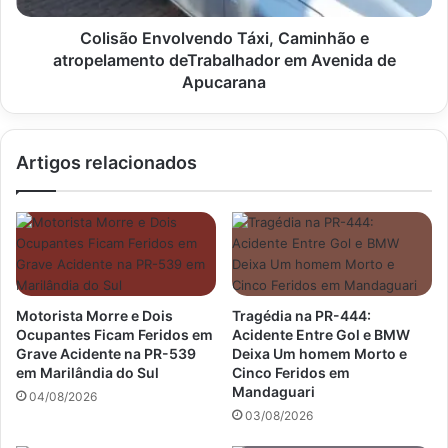
Avenida
de
Colisão Envolvendo Táxi, Caminhão e
Apucarana
atropelamento deTrabalhador em Avenida de
Apucarana
Artigos relacionados
Motorista Morre e Dois
Tragédia na PR-444:
Ocupantes Ficam Feridos em
Acidente Entre Gol e BMW
Grave Acidente na PR-539
Deixa Um homem Morto e
em Marilândia do Sul
Cinco Feridos em
Mandaguari
04/08/2026
03/08/2026