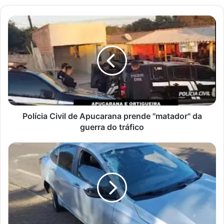
Polícia
Civil
de
Apucarana
prende
"matador"
da
guerra
do
tráfico
Polícia Civil de Apucarana prende "matador" da
guerra do tráfico
Colisão
Envolvendo
Táxi,
Caminhão
e
atropelamento
deTrabalhador
em