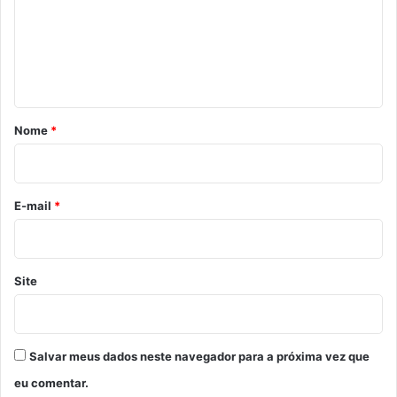
e
n
t
á
r
Nome
*
i
o
*
E-mail
*
Site
Salvar meus dados neste navegador para a próxima vez que
eu comentar.