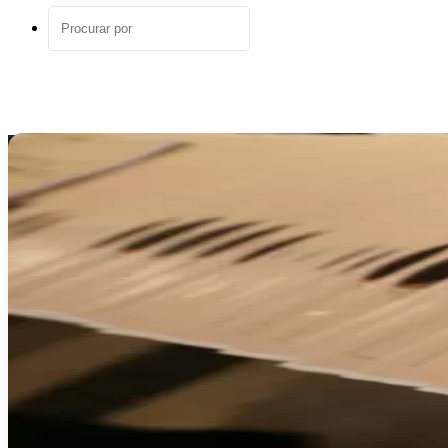
aleatório
Procurar
por