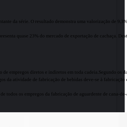
ante da série. O resultado demonstra uma valorização de 9,3%
resenta quase 23% do mercado de exportação de cachaça. Desta
ração de empregos diretos e indiretos em toda cadeia.Segundo 
os da atividade de fabricação de bebidas deve-se à fabricação
 de todos os empregos da fabricação de aguardente de cana-de