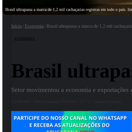
Brasil ultrapassa a marca de 1,2 mil cachaçarias registras em todo o país
Início
/
Economia
/
Brasil ultrapassa a marca de 1,2 mil cachaçari
ECONOMIA
Brasil ultrapa
Setor movimentou a economia e exportações 
27/06/2024
Última Atualização 27/06/2024
0
1
3 minutos de leitura