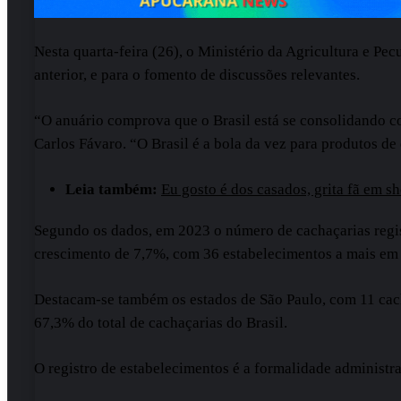
Nesta quarta-feira (26), o Ministério da Agricultura e Pe
anterior, e para o fomento de discussões relevantes.
“O anuário comprova que o Brasil está se consolidando co
Carlos Fávaro. “O Brasil é a bola da vez para produtos de
Leia também:
Eu gosto é dos casados, grita fã em 
Segundo os dados, em 2023 o número de cachaçarias regis
crescimento de 7,7%, com 36 estabelecimentos a mais em r
Destacam-se também os estados de São Paulo, com 11 cach
67,3% do total de cachaçarias do Brasil.
O registro de estabelecimentos é a formalidade administra