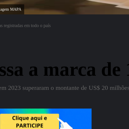
. Imagem MAPA
as registradas em todo o país
ssa a marca de 
em 2023 superaram o montante de US$ 20 milhões