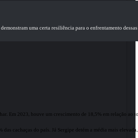
demonstram uma certa resiliência para o enfrentamento dessas d
alhar. Em 2023, houve um crescimento de 18,5% em relação ao t
as cachaças do país. Já Sergipe detém a média mais elevada, c