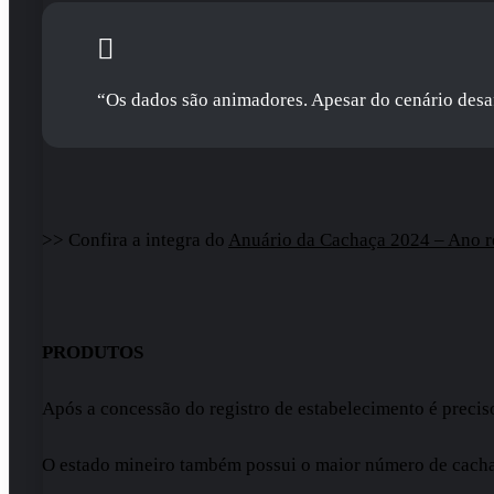
“Os dados são animadores. Apesar do cenário desaf
>> Confira a integra do
Anuário da Cachaça 2024 – Ano r
PRODUTOS
Após a concessão do registro de estabelecimento é precis
O estado mineiro também possui o maior número de cachaça