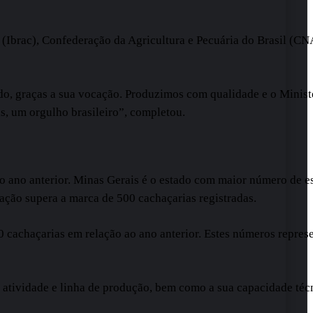
ça (Ibrac), Confederação da Agricultura e Pecuária do Brasil (C
 graças a sua vocação. Produzimos com qualidade e o Ministério
is, um orgulho brasileiro”, completou.
 ano anterior. Minas Gerais é o estado com maior número de est
ação supera a marca de 500 cachaçarias registradas.
 cachaçarias em relação ao ano anterior. Estes números repres
atividade e linha de produção, bem como a sua capacidade técnic