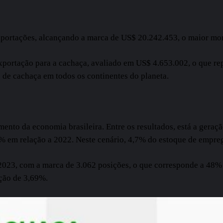
portações, alcançando a marca de US$ 20.242.453, o maior mont
ortação para a cachaça, avaliado em US$ 4.653.002, o que rep
 de cachaça em todos os continentes do planeta.
omento da economia brasileira. Entre os resultados, está a ge
% em relação a 2022. Neste cenário, 4,7% do estoque de empreg
2023, com a marca de 3.062 posições, o que corresponde a 48%
ção de 3,69%.