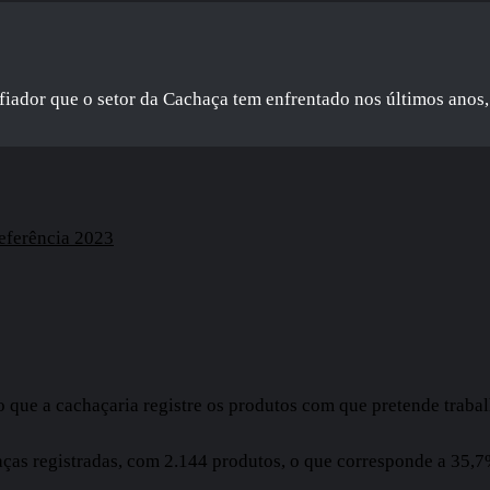
iador que o setor da Cachaça tem enfrentado nos últimos anos, 
eferência 2023
o que a cachaçaria registre os produtos com que pretende trab
s registradas, com 2.144 produtos, o que corresponde a 35,7% d