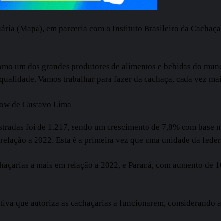
cuária (Mapa), em parceria com o Instituto Brasileiro da Cacha
mo um dos grandes produtores de alimentos e bebidas do mundo,
 qualidade. Vamos trabalhar para fazer da cachaça, cada vez ma
show de Gustavo Lima
tradas foi de 1.217, sendo um crescimento de 7,8% com base no
elação a 2022. Esta é a primeira vez que uma unidade da feder
açarias a mais em relação a 2022, e Paraná, com aumento de 10
tiva que autoriza as cachaçarias a funcionarem, considerando a 