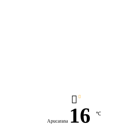
16
℃
Apucarana