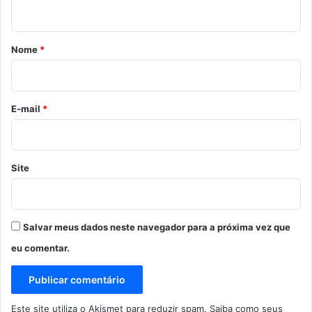
t
á
r
Nome
*
i
o
*
E-mail
*
Site
Salvar meus dados neste navegador para a próxima vez que
eu comentar.
Este site utiliza o Akismet para reduzir spam.
Saiba como seus