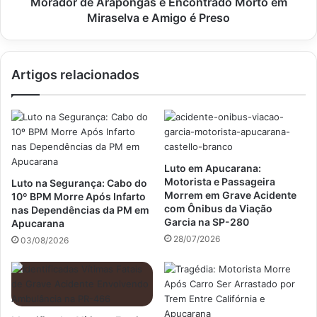
Amigo
Morador de Arapongas é Encontrado Morto em
é
Miraselva e Amigo é Preso
Preso
Artigos relacionados
Luto em Apucarana:
Motorista e Passageira
Luto na Segurança: Cabo do
Morrem em Grave Acidente
10º BPM Morre Após Infarto
com Ônibus da Viação
nas Dependências da PM em
Garcia na SP-280
Apucarana
28/07/2026
03/08/2026