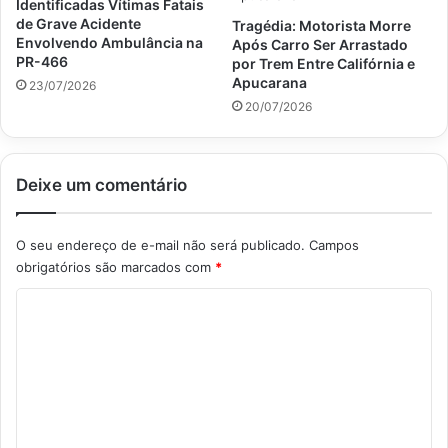
Identificadas Vítimas Fatais
de Grave Acidente
Tragédia: Motorista Morre
Envolvendo Ambulância na
Após Carro Ser Arrastado
PR-466
por Trem Entre Califórnia e
Apucarana
23/07/2026
20/07/2026
Deixe um comentário
O seu endereço de e-mail não será publicado.
Campos
obrigatórios são marcados com
*
C
o
m
e
n