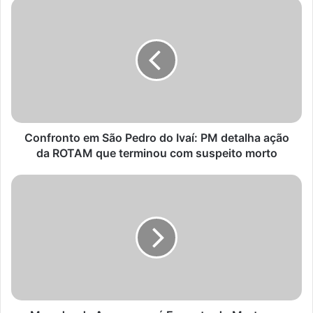
Confronto
em
São
Pedro
do
Ivaí:
PM
detalha
ação
da
Confronto em São Pedro do Ivaí: PM detalha ação
ROTAM
da ROTAM que terminou com suspeito morto
que
terminou
Morador
com
de
suspeito
Arapongas
morto
é
Encontrado
Morto
em
Miraselva
e