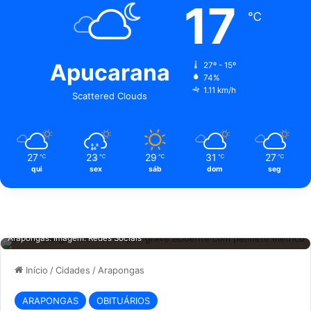
17
℃
Apucarana
27º - 15º
74%
1.11 km/h
Scattered Clouds
27
23
29
31
27
℃
℃
℃
℃
℃
qui
sex
sáb
dom
seg
Jovem de 18 anos morre após grave acidente com patinete elétrico em
Arapongas. Imagem: Redes Sociais
Início
/
Cidades
/
Arapongas
ARAPONGAS
OBITUÁRIOS