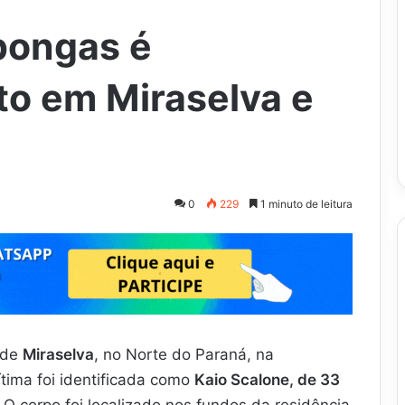
pongas é
o em Miraselva e
0
229
1 minuto de leitura
 de
Miraselva
, no Norte do Paraná, na
tima foi identificada como
Kaio Scalone, de 33
. O corpo foi localizado nos fundos da residência