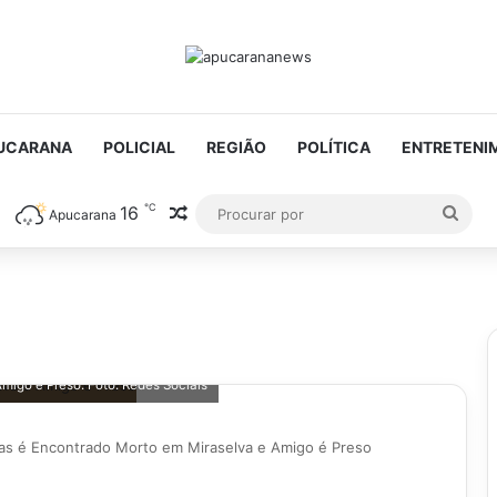
UCARANA
POLICIAL
REGIÃO
POLÍTICA
ENTRETENI
℃
16
Artigo aleatório
Proc
Apucarana
por
igo é Preso. Foto: Redes Sociais
s é Encontrado Morto em Miraselva e Amigo é Preso