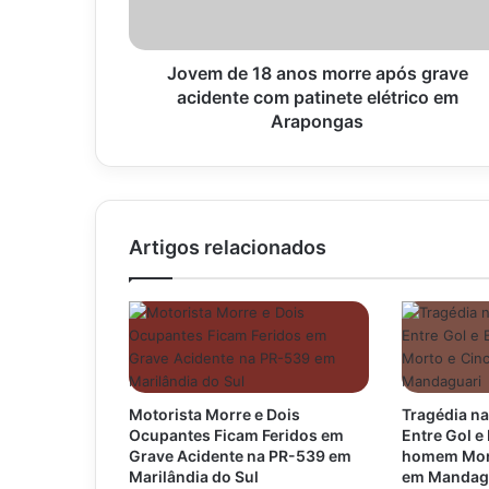
grave
acidente
com
patinete
Jovem de 18 anos morre após grave
elétrico
acidente com patinete elétrico em
em
Arapongas
Arapongas
Artigos relacionados
Motorista Morre e Dois
Tragédia na
Ocupantes Ficam Feridos em
Entre Gol 
Grave Acidente na PR-539 em
homem Mort
Marilândia do Sul
em Mandag