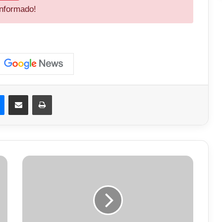
informado!
est
Messenger
Compartilhar via e-mail
Imprimir
Andarilho
é
Preso
Após
Arremessar
Pedras