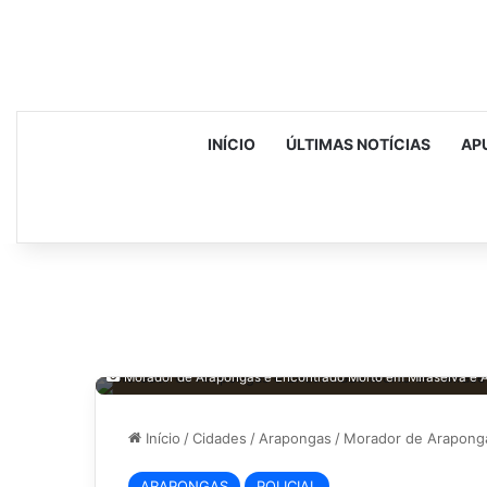
INÍCIO
ÚLTIMAS NOTÍCIAS
AP
Morador de Arapongas é Encontrado Morto em Miraselva e Am
Início
/
Cidades
/
Arapongas
/
Morador de Araponga
ARAPONGAS
POLICIAL