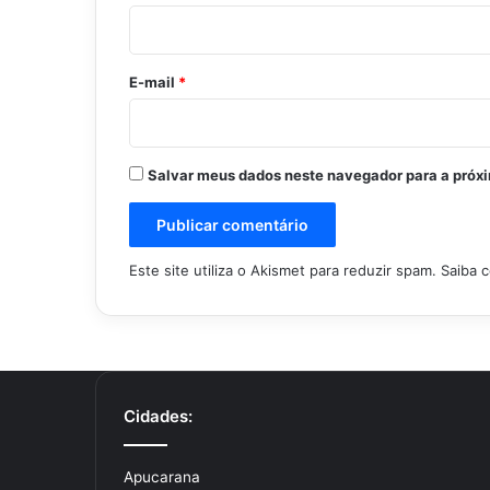
i
o
*
E-mail
*
Salvar meus dados neste navegador para a próx
Este site utiliza o Akismet para reduzir spam.
Saiba 
Cidades:
Apucarana