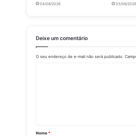
04/08/2026
03/08/202
Deixe um comentário
O seu endereço de e-mail não será publicado.
Campo
C
o
m
e
n
t
á
r
Nome
*