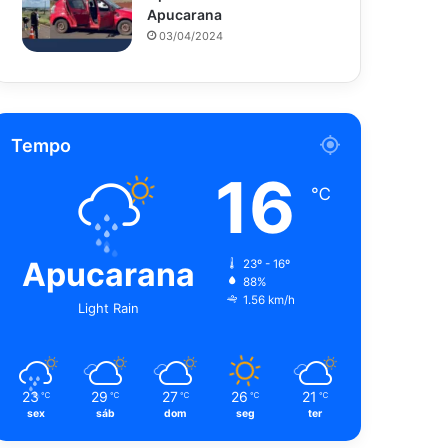
Apucarana
03/04/2024
Tempo
16
℃
Apucarana
23º - 16º
88%
1.56 km/h
Light Rain
23
29
27
26
21
℃
℃
℃
℃
℃
sex
sáb
dom
seg
ter