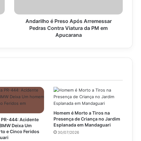
Contra
Viatura
da
PM
Andarilho é Preso Após Arremessar
em
Pedras Contra Viatura da PM em
Apucarana
Apucarana
Homem é Morto a Tiros na
Presença de Criança no Jardim
 PR-444: Acidente
Esplanada em Mandaguari
e BMW Deixa Um
o e Cinco Feridos
30/07/2026
uari