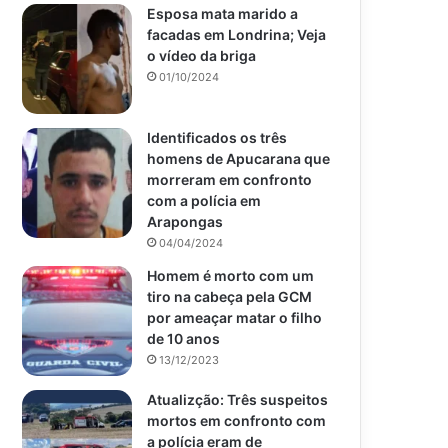
Esposa mata marido a
facadas em Londrina; Veja
o vídeo da briga
01/10/2024
Identificados os três
homens de Apucarana que
morreram em confronto
com a polícia em
Arapongas
04/04/2024
Homem é morto com um
tiro na cabeça pela GCM
por ameaçar matar o filho
de 10 anos
13/12/2023
Atualizção: Três suspeitos
mortos em confronto com
a polícia eram de