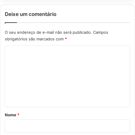
Deixe um comentário
O seu endereço de e-mail não será publicado.
Campos
obrigatórios são marcados com
*
C
o
m
e
n
t
á
r
Nome
*
i
o