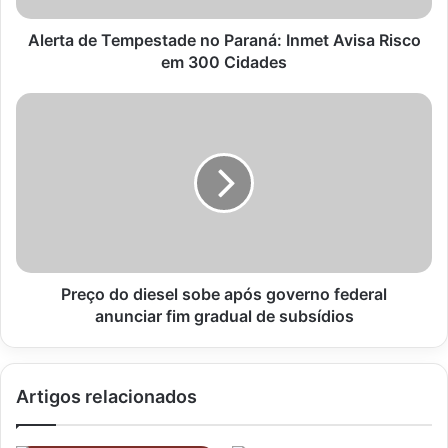
em
300
Alerta de Tempestade no Paraná: Inmet Avisa Risco
Cidades
em 300 Cidades
Preço
do
diesel
sobe
após
governo
federal
anunciar
fim
gradual
Preço do diesel sobe após governo federal
de
anunciar fim gradual de subsídios
subsídios
Artigos relacionados