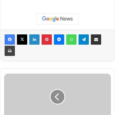
Facebook
X
Linkedin
Pinterest
Messenger
WhatsApp
Telegram
Compartilhar via e-mail
Imprimir
Alerta
de
Tempestade
no
Paraná:
Inmet
Avisa
Risco