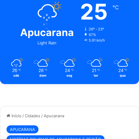
25
℃
Apucarana
26º - 23º
67%
5.91 km/h
Light Rain
26
26
24
21
24
℃
℃
℃
℃
℃
sáb
dom
seg
ter
qua
Início
/
Cidades
/
Apucarana
APUCARANA