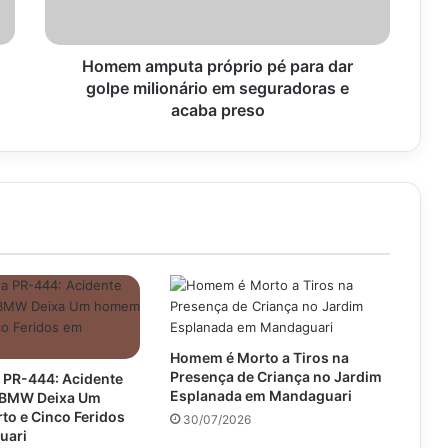
m
p
u
t
Homem amputa próprio pé para dar
a
golpe milionário em seguradoras e
p
acaba preso
r
ó
p
r
i
o
p
é
p
a
r
Homem é Morto a Tiros na
a
Presença de Criança no Jardim
 PR-444: Acidente
d
Esplanada em Mandaguari
e BMW Deixa Um
a
o e Cinco Feridos
30/07/2026
r
uari
g