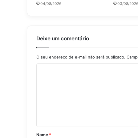
04/08/2026
03/08/202
i
s
ã
o
c
o
Deixe um comentário
n
t
r
O seu endereço de e-mail não será publicado.
Campo
a
C
c
a
o
r
m
r
e
e
t
n
a
t
d
e
á
i
r
x
Nome
*