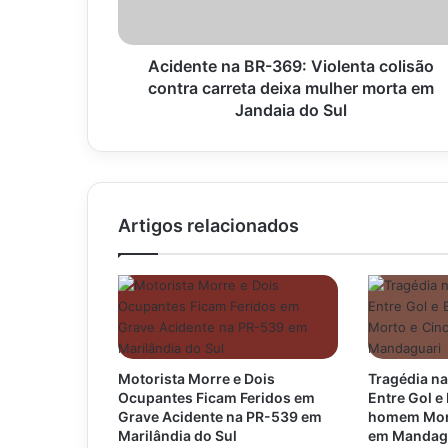
t
e
n
a
Acidente na BR-369: Violenta colisão
B
contra carreta deixa mulher morta em
R
Jandaia do Sul
-
3
6
9
:
Artigos relacionados
V
i
o
l
e
n
t
Motorista Morre e Dois
Tragédia na
a
Ocupantes Ficam Feridos em
Entre Gol 
c
Grave Acidente na PR-539 em
homem Mort
o
Marilândia do Sul
em Mandag
l