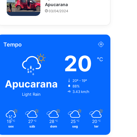
Apucarana
03/04/2024
Tempo
20
℃
Apucarana
20º - 19º
88%
3.43 km/h
Light Rain
19
27
28
25
20
℃
℃
℃
℃
℃
sex
sáb
dom
seg
ter