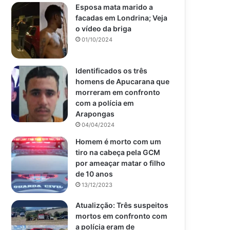
Esposa mata marido a
facadas em Londrina; Veja
o vídeo da briga
01/10/2024
Identificados os três
homens de Apucarana que
morreram em confronto
com a polícia em
Arapongas
04/04/2024
Homem é morto com um
tiro na cabeça pela GCM
por ameaçar matar o filho
de 10 anos
13/12/2023
Atualizção: Três suspeitos
mortos em confronto com
a polícia eram de