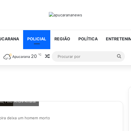
UCARANA
POLICIAL
REGIÃO
POLÍTICA
ENTRETENI
℃
20
Artigo aleatório
Proc
Apucarana
por
o, Foto: André Amaral
bira deixa um homem morto