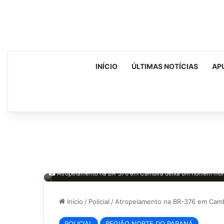
INÍCIO
ÚLTIMAS NOTÍCIAS
AP
Atropelamento na BR-376 em Cambira deixa um homem mort
Início
/
Policial
/
Atropelamento na BR-376 em Cam
POLICIAL
REGIÃO NORTE DO PARANÁ