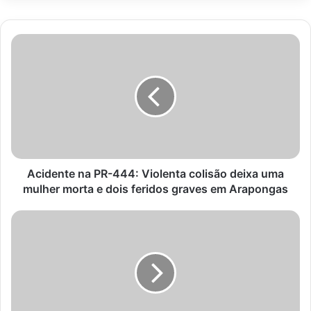
Acidente
na
PR-
444:
Violenta
colisão
deixa
uma
mulher
morta
Acidente na PR-444: Violenta colisão deixa uma
e
mulher morta e dois feridos graves em Arapongas
dois
feridos
Atropelamento
graves
na
em
BR-
Arapongas
376
em
Cambira
deixa