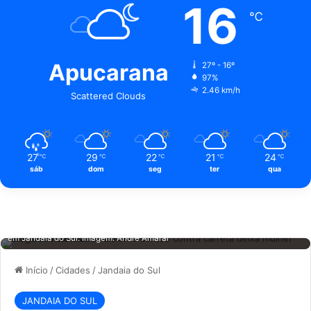
16
℃
Apucarana
27º - 16º
97%
2.46 km/h
Scattered Clouds
27
29
22
21
24
℃
℃
℃
℃
℃
sáb
dom
seg
ter
qua
Tragédia na BR-369: Violenta colisão contra carreta deixa mulher morta
em Jandaia do Sul. Imagem: André Amaral
Início
/
Cidades
/
Jandaia do Sul
JANDAIA DO SUL