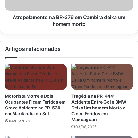
um
homem
morto
Atropelamento na BR-376 em Cambira deixa um
homem morto
Artigos relacionados
Motorista Morre e Dois
Tragédia na PR-444:
Ocupantes Ficam Feridos em
Acidente Entre Gol e BMW
Grave Acidente na PR-539
Deixa Um homem Morto e
em Marilândia do Sul
Cinco Feridos em
Mandaguari
04/08/2026
03/08/2026