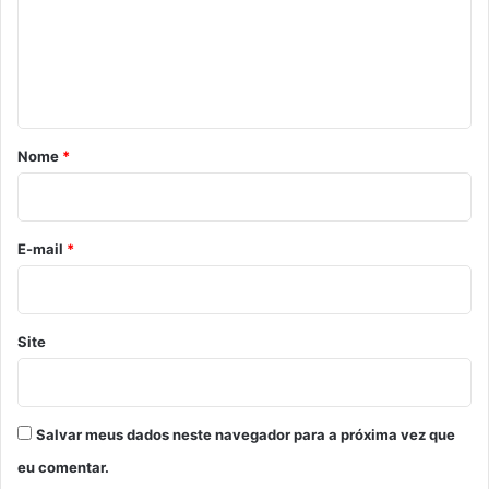
e
n
t
á
r
Nome
*
i
o
*
E-mail
*
Site
Salvar meus dados neste navegador para a próxima vez que
eu comentar.