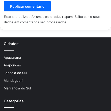
Este site utiliza o Akismet para reduzir spam.
Saiba como seus
dados em comentários são processados
.
Cidades:
Apucarana
Arapongas
Jandaia do Sul
Mandaguari
Marilândia do Sul
Categorias: