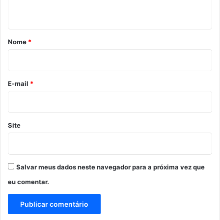
t
á
r
Nome
*
i
o
*
E-mail
*
Site
Salvar meus dados neste navegador para a próxima vez que
eu comentar.