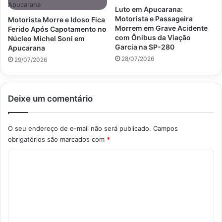
Luto em Apucarana:
Motorista e Passageira
Motorista Morre e Idoso Fica
Morrem em Grave Acidente
Ferido Após Capotamento no
com Ônibus da Viação
Núcleo Michel Soni em
Garcia na SP-280
Apucarana
28/07/2026
29/07/2026
Deixe um comentário
O seu endereço de e-mail não será publicado.
Campos
obrigatórios são marcados com
*
C
o
m
e
n