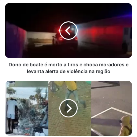
Dono
de
boate
é
morto
a
tiros
e
choca
moradores
Dono de boate é morto a tiros e choca moradores e
e
levanta alerta de violência na região
levanta
alerta
Onda
de
de
violência
arrombamentos
na
atinge
região
o
Centro
de
Apucarana;
lojistas