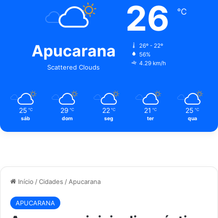
26
℃
Apucarana
26º - 22º
56%
4.29 km/h
Scattered Clouds
25
29
22
21
25
℃
℃
℃
℃
℃
sáb
dom
seg
ter
qua
Início
/
Cidades
/
Apucarana
APUCARANA