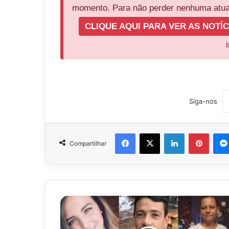
momento. Para não perder nenhuma atual
CLIQUE AQUI PARA VER AS NOTÍC
Siga-nos
Facebook
X
Linkedin
Pinter
Compartilhar
Tragédia
na
BR-