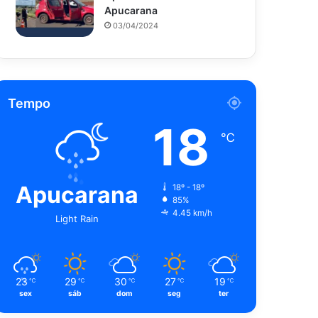
Apucarana
03/04/2024
Tempo
18
℃
Apucarana
18º - 18º
85%
4.45 km/h
Light Rain
23
29
30
27
19
℃
℃
℃
℃
℃
sex
sáb
dom
seg
ter