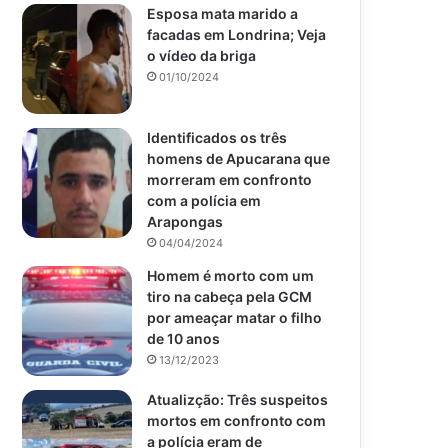
Esposa mata marido a
facadas em Londrina; Veja
o vídeo da briga
01/10/2024
Identificados os três
homens de Apucarana que
morreram em confronto
com a polícia em
Arapongas
04/04/2024
Homem é morto com um
tiro na cabeça pela GCM
por ameaçar matar o filho
de 10 anos
13/12/2023
Atualizção: Três suspeitos
mortos em confronto com
a polícia eram de