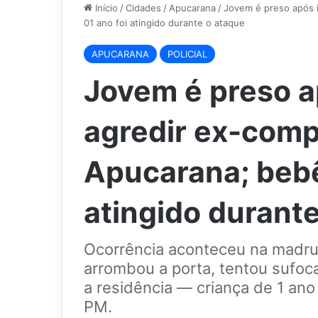
Início
/
Cidades
/
Apucarana
/
Jovem é preso após 
01 ano foi atingido durante o ataque
APUCARANA
POLICIAL
Jovem é preso a
agredir ex-com
Apucarana; bebê
atingido durant
Ocorrência aconteceu na madr
arrombou a porta, tentou sufoca
a residência — criança de 1 ano 
PM.