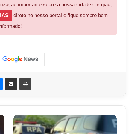
ização importante sobre a nossa cidade e região,
IAS
direto no nosso portal e fique sempre bem
informado!
est
Messenger
Compartilhar via e-mail
Imprimir
Padrasto
mata
enteada