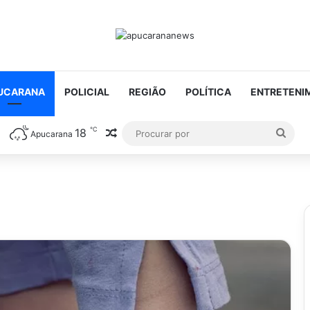
UCARANA
POLICIAL
REGIÃO
POLÍTICA
ENTRETENI
℃
18
Artigo aleatório
Proc
Apucarana
por