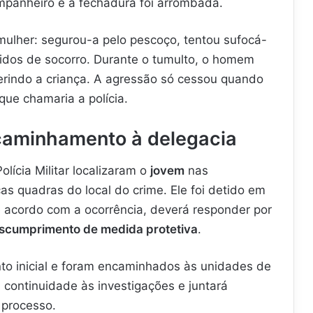
mpanheiro e a fechadura foi arrombada.
mulher: segurou-a pelo pescoço, tentou sufocá-
didos de socorro. Durante o tumulto, o homem
erindo a criança. A agressão só cessou quando
que chamaria a polícia.
ncaminhamento à delegacia
lícia Militar localizaram o
jovem
nas
as quadras do local do crime. Ele foi detido em
 acordo com a ocorrência, deverá responder por
scumprimento de medida protetiva
.
o inicial e foram encaminhados às unidades de
á continuidade às investigações e juntará
 processo.