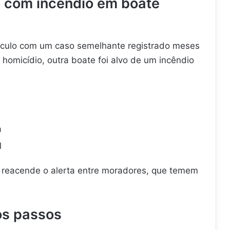
o com incêndio em boate
ínculo com um caso semelhante registrado meses
 homicídio, outra boate foi alvo de um incêndio
a
l
reacende o alerta entre moradores, que temem
os passos