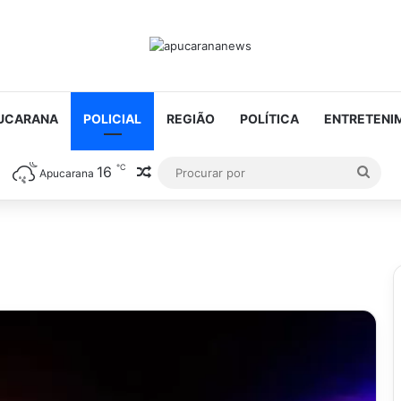
UCARANA
POLICIAL
REGIÃO
POLÍTICA
ENTRETENI
℃
16
Artigo aleatório
Proc
Apucarana
por