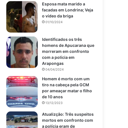
Esposa mata marido a
facadas em Londrina; Veja
o vídeo da briga
01/10/2024
Identificados os três
homens de Apucarana que
morreram em confronto
com a polícia em
Arapongas
04/04/2024
Homem é morto com um
tiro na cabeça pela GCM
por ameaçar matar o filho
de 10 anos
13/12/2023
Atualizção: Três suspeitos
mortos em confronto com
a polícia eram de