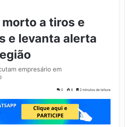
morto a tiros e
 e levanta alerta
região
cutam empresário em
o
0
8
2 minutos de leitura