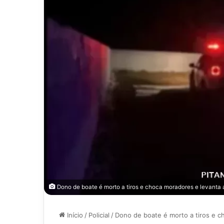
Dono de boate é morto a tiros e choca moradores e levanta a
Início
/
Policial
/
Dono de boate é morto a tiros e ch