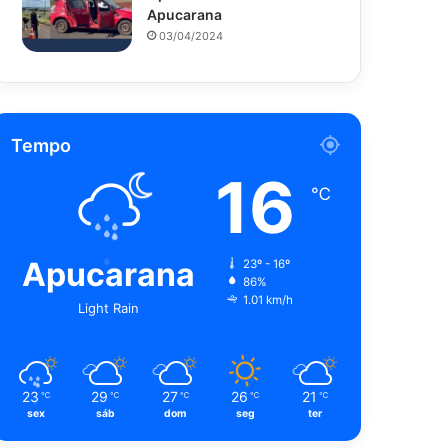
Apucarana
03/04/2024
Tempo
16
℃
Apucarana
23º - 16º
86%
1.01 km/h
Light Rain
23
29
27
26
21
℃
℃
℃
℃
℃
sex
sáb
dom
seg
ter