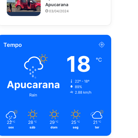
Apucarana
03/04/2024
Tempo
18
℃
Apucarana
22º - 18º
89%
2.88 km/h
Rain
22
28
29
25
21
℃
℃
℃
℃
℃
sex
sáb
dom
seg
ter