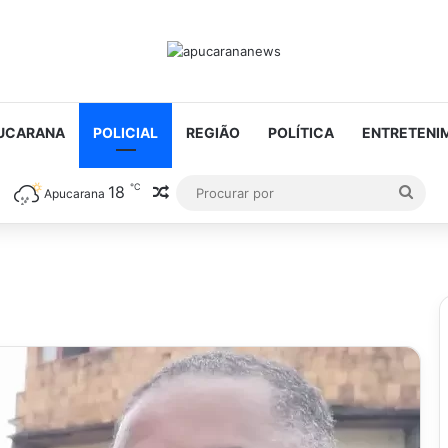
UCARANA
POLICIAL
REGIÃO
POLÍTICA
ENTRETENI
℃
18
Artigo aleatório
Proc
Apucarana
por