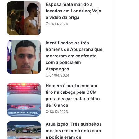
Esposa mata marido a
facadas em Londrina; Veja
o vídeo da briga
01/10/2024
Identificados os três
homens de Apucarana que
morreram em confronto
com a polícia em
Arapongas
04/04/2024
Homem é morto com um
tiro na cabeça pela GCM
por ameaçar matar o filho
de 10 anos
13/12/2023
Atualizção: Três suspeitos
mortos em confronto com
a polícia eram de