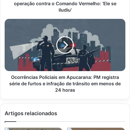
operação
operação contra o Comando Vermelho: 'Ele se
contra
iludiu'
o
Comando
Ocorrências
Vermelho:
Policiais
'Ele
em
se
Apucarana:
iludiu'
PM
registra
série
de
furtos
e
Ocorrências Policiais em Apucarana: PM registra
infração
série de furtos e infração de trânsito em menos de
de
24 horas
trânsito
em
menos
Artigos relacionados
de
24
horas