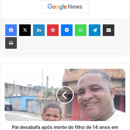
Facebook
X
Linkedin
Pinterest
Messenger
WhatsApp
Telegram
Compartilhar via e-mail
Imprimir
Pai
desabafa
após
morte
do
filho
de
14
anos
em
Pai desabafa após morte do filho de 14 anos em