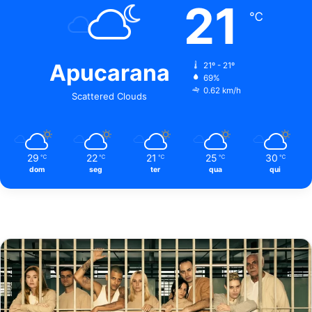
21
℃
Apucarana
21º - 21º
69%
0.62 km/h
Scattered Clouds
29
22
21
25
30
℃
℃
℃
℃
℃
dom
seg
ter
qua
qui