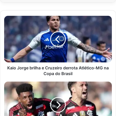
Kaio
Jorge
brilha
e
Cruzeiro
derrota
Atlético-
MG
na
Copa
Kaio Jorge brilha e Cruzeiro derrota Atlético-MG na
do
Copa do Brasil
Brasil
Flamengo
derrota
Juventude
para
abrir
vantagem