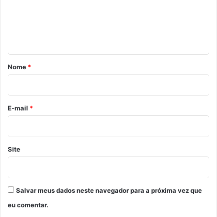
e
n
t
á
r
Nome
*
i
o
*
E-mail
*
Site
Salvar meus dados neste navegador para a próxima vez que
eu comentar.