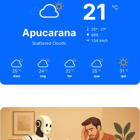
21
℃
Apucarana
25º - 21º
69%
1.54 km/h
Scattered Clouds
25
24
22
25
31
℃
℃
℃
℃
℃
dom
seg
ter
qua
qui