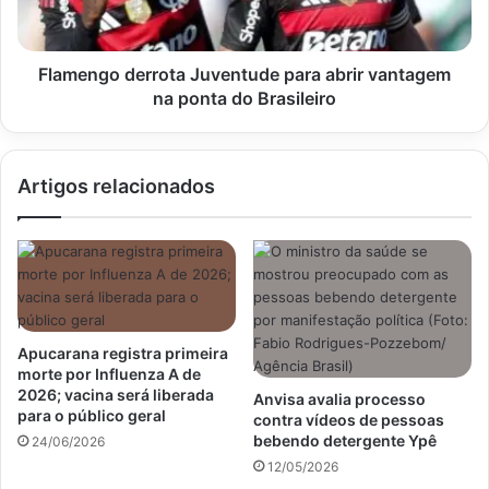
na
ponta
do
Brasileiro
Flamengo derrota Juventude para abrir vantagem
na ponta do Brasileiro
Artigos relacionados
Apucarana registra primeira
morte por Influenza A de
2026; vacina será liberada
Anvisa avalia processo
para o público geral
contra vídeos de pessoas
bebendo detergente Ypê
24/06/2026
12/05/2026