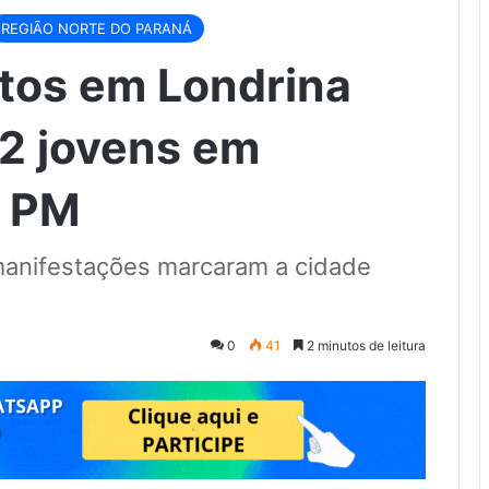
REGIÃO NORTE DO PARANÁ
ntos em Londrina
2 jovens em
a PM
manifestações marcaram a cidade
0
41
2 minutos de leitura