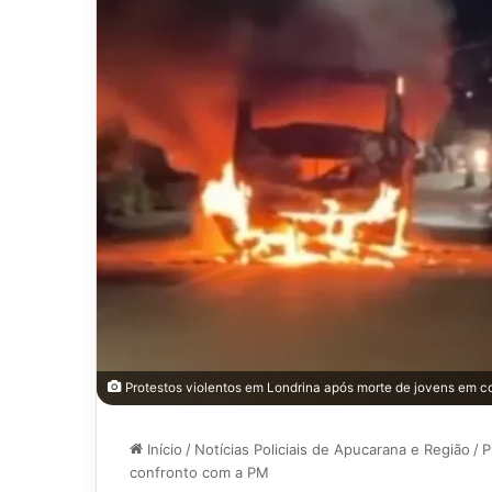
Protestos violentos em Londrina após morte de jovens em co
Início
/
Notícias Policiais de Apucarana e Região
/
P
confronto com a PM