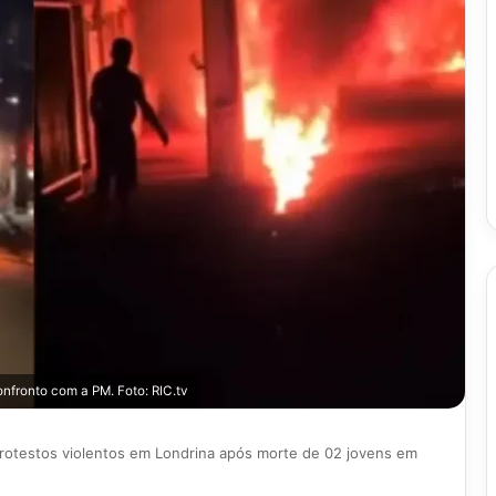
nfronto com a PM. Foto: RIC.tv
rotestos violentos em Londrina após morte de 02 jovens em