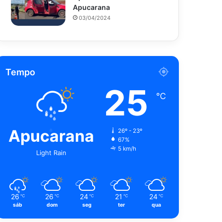
Apucarana
03/04/2024
Tempo
25
℃
Apucarana
26º - 23º
67%
5 km/h
Light Rain
26
26
24
21
24
℃
℃
℃
℃
℃
sáb
dom
seg
ter
qua