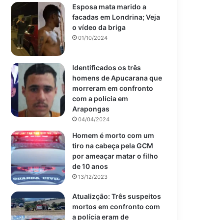
Esposa mata marido a
facadas em Londrina; Veja
o vídeo da briga
01/10/2024
Identificados os três
homens de Apucarana que
morreram em confronto
com a polícia em
Arapongas
04/04/2024
Homem é morto com um
tiro na cabeça pela GCM
por ameaçar matar o filho
de 10 anos
13/12/2023
Atualizção: Três suspeitos
mortos em confronto com
a polícia eram de