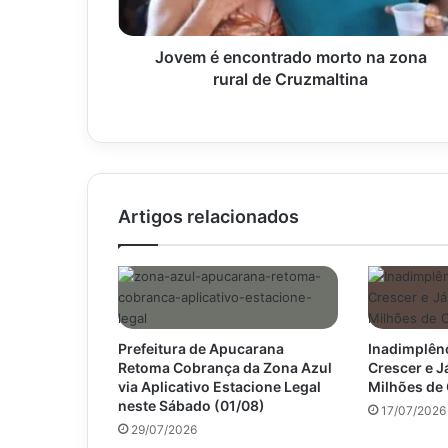
de
Cruzmaltina
Jovem é encontrado morto na zona
rural de Cruzmaltina
Artigos relacionados
Prefeitura de Apucarana
Inadimplênc
Retoma Cobrança da Zona Azul
Crescer e J
via Aplicativo Estacione Legal
Milhões de
neste Sábado (01/08)
17/07/2026
29/07/2026