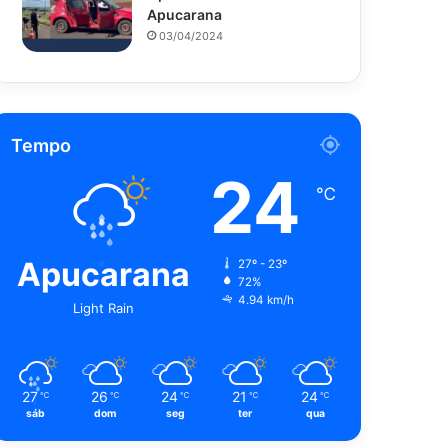
Apucarana
03/04/2024
Tempo
24
℃
Apucarana
27º - 23º
72%
4.94 km/h
Light Rain
27
26
24
21
24
℃
℃
℃
℃
℃
sáb
dom
seg
ter
qua