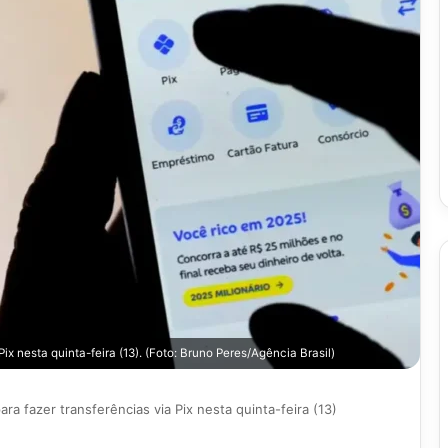
x nesta quinta-feira (13). (Foto: Bruno Peres/Agência Brasil)
a fazer transferências via Pix nesta quinta-feira (13)