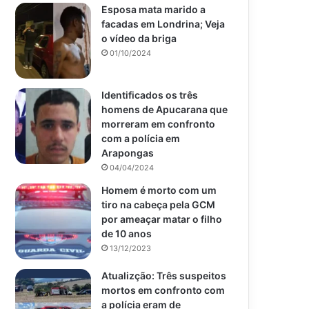
Esposa mata marido a
facadas em Londrina; Veja
o vídeo da briga
01/10/2024
Identificados os três
homens de Apucarana que
morreram em confronto
com a polícia em
Arapongas
04/04/2024
Homem é morto com um
tiro na cabeça pela GCM
por ameaçar matar o filho
de 10 anos
13/12/2023
Atualizção: Três suspeitos
mortos em confronto com
a polícia eram de