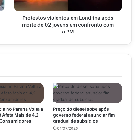
02
jovens
em
Protestos violentos em Londrina após
confronto
morte de 02 jovens em confronto com
com
a PM
a
PM
ia no Paraná Volta a
Preço do diesel sobe após
á Afeta Mais de 4,2
governo federal anunciar fim
 Consumidores
gradual de subsídios
01/07/2026