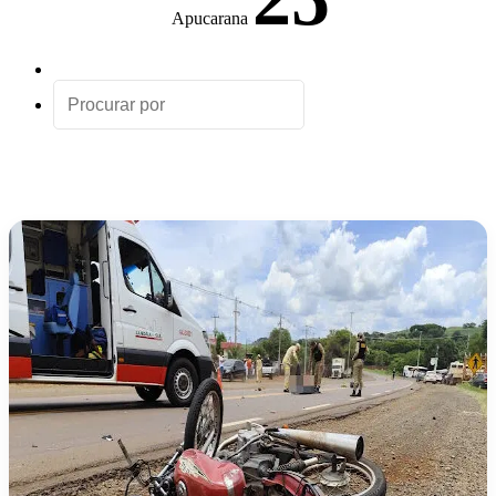
Apucarana
Artigo
aleatório
Procurar
por