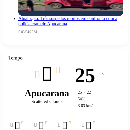
Atualizção: Três suspeitos mortos em confronto com a
polícia eram de Apucarana
03/04/2024
Tempo
25
℃
Apucarana
25º - 22º
54%
Scattered Clouds
3.83 km/h