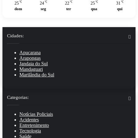
℃
℃
℃
℃
℃
25
24
22
25
31
dom
seg
ter
qua
qui
Cidades:
Apucarana
Arapongas
Jandaia do Sul
Mandaguari
Marilândia do Sul
Categorias:
Notícias Policiais
Acidentes
Entretenimento
Tecnologia
Saúde