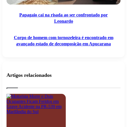
estado
de
decomposição
Papagaio cai na risada ao ser confrontado por
em
Leonardo
Apucarana
Corpo de homem com tornozeleira é encontrado em
avançado estado de decomposição em Apucarana
Artigos relacionados