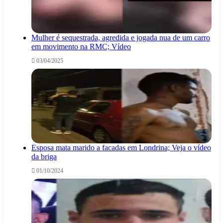
Mulher é sequestrada, agredida e jogada nua de um carro
em movimento na RMC; Vídeo
03/04/2025
Esposa mata marido a facadas em Londrina; Veja o vídeo
da briga
01/10/2024