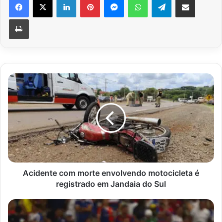
Imprimir
Acidente
com
morte
envolvendo
motocicleta
é
registrado
em
Jandaia
do
Acidente com morte envolvendo motocicleta é
Sul
registrado em Jandaia do Sul
Flamengo
antecipa