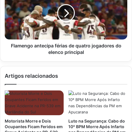
férias
de
quatro
jogadores
do
elenco
principal
Flamengo antecipa férias de quatro jogadores do
elenco principal
Artigos relacionados
Motorista Morre e Dois
Luto na Segurança: Cabo do
Ocupantes Ficam Feridos em
10º BPM Morre Após Infarto