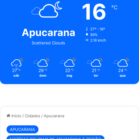
16
℃
Apucarana
27º - 16º
99%
2.16 km/h
Scattered Clouds
27
29
22
21
24
℃
℃
℃
℃
℃
sáb
dom
seg
ter
qua
Início
/
Cidades
/
Apucarana
APUCARANA