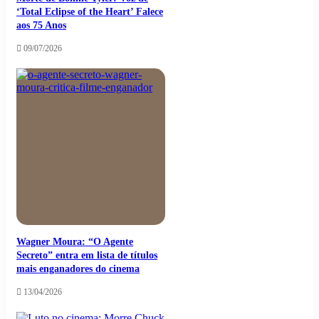
‘Total Eclipse of the Heart’ Falece
aos 75 Anos
09/07/2026
Wagner Moura: “O Agente
Secreto” entra em lista de títulos
mais enganadores do cinema
13/04/2026