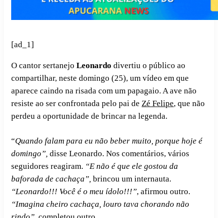
[ad_1]
O cantor sertanejo
Leonardo
divertiu o público ao
compartilhar, neste domingo (25), um vídeo em que
aparece caindo na risada com um papagaio. A ave não
resiste ao ser confrontada pelo pai de
Zé Felipe
, que não
perdeu a oportunidade de brincar na legenda.
“
Quando falam para eu não beber muito, porque hoje é
domingo”,
disse Leonardo. Nos comentários, vários
seguidores reagiram.
“E não é que ele gostou da
baforada de cachaça”,
brincou um internauta.
“Leonardo!!! Você é o meu ídolo!!!”
, afirmou outro.
“Imagina cheiro cachaça, louro tava chorando não
rindo”
, completou outro.