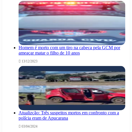
Homem é morto com um tiro na cabeça pela GCM por
ameaçar matar o filho de 10 anos
13/12/2023
Atualizção: Três suspeitos mortos em confronto com a
polícia eram de Apucarana
03/04/2024