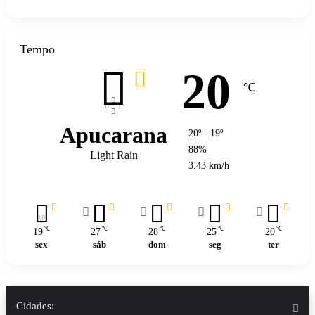
Tempo
20
℃
Apucarana
20º - 19º
88%
Light Rain
3.43 km/h
℃
℃
℃
℃
℃
19
27
28
25
20
sex
sáb
dom
seg
ter
Cidades: